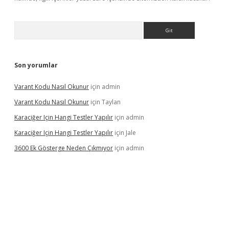
Arama
Son yorumlar
Varant Kodu Nasıl Okunur
için
admin
Varant Kodu Nasıl Okunur
için
Taylan
Karaciğer Için Hangi Testler Yapılır
için
admin
Karaciğer Için Hangi Testler Yapılır
için
Jale
3600 Ek Gösterge Neden Çıkmıyor
için
admin
tci