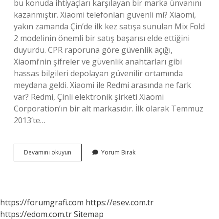
bu konuda ihtiyaçları karşılayan bir marka ünvanını
kazanmıştır. Xiaomi telefonları güvenli mi? Xiaomi,
yakın zamanda Çin’de ilk kez satışa sunulan Mix Fold
2 modelinin önemli bir satış başarısı elde ettiğini
duyurdu. CPR raporuna göre güvenlik açığı,
Xiaomi’nin şifreler ve güvenlik anahtarları gibi
hassas bilgileri depolayan güvenilir ortamında
meydana geldi. Xiaomi ile Redmi arasında ne fark
var? Redmi, Çinli elektronik şirketi Xiaomi
Corporation’ın bir alt markasıdır. İlk olarak Temmuz
2013’te…
Xiaomi
Devamını okuyun
Yorum Bırak
Telefonlar
Güvenli
Mi
https://forumgrafi.com
https://esev.com.tr
https://edom.com.tr
Sitemap