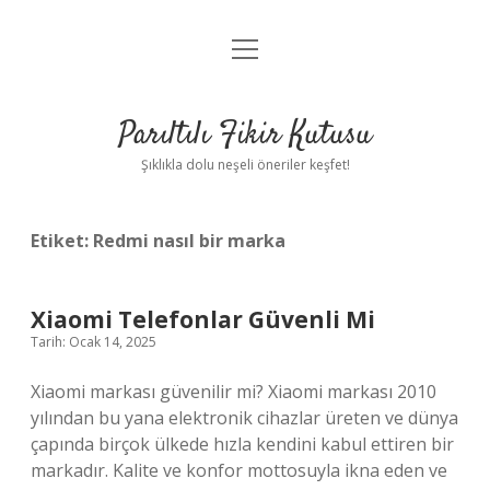
menüyü
Anasayfa
aç
Gizlilik Politikası
Parıltılı Fikir Kutusu
Yasal Uyarı
Şıklıkla dolu neşeli öneriler keşfet!
Hakkımızda
Etiket:
Redmi nasıl bir marka
Xiaomi Telefonlar Güvenli Mi
Tarih: Ocak 14, 2025
Xiaomi markası güvenilir mi? Xiaomi markası 2010
yılından bu yana elektronik cihazlar üreten ve dünya
çapında birçok ülkede hızla kendini kabul ettiren bir
markadır. Kalite ve konfor mottosuyla ikna eden ve