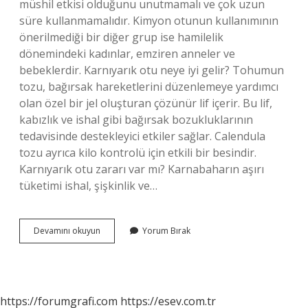
müshil etkisi olduğunu unutmamalı ve çok uzun
süre kullanmamalıdır. Kimyon otunun kullanımının
önerilmediği bir diğer grup ise hamilelik
dönemindeki kadınlar, emziren anneler ve
bebeklerdir. Karnıyarık otu neye iyi gelir? Tohumun
tozu, bağırsak hareketlerini düzenlemeye yardımcı
olan özel bir jel oluşturan çözünür lif içerir. Bu lif,
kabızlık ve ishal gibi bağırsak bozukluklarının
tedavisinde destekleyici etkiler sağlar. Calendula
tozu ayrıca kilo kontrolü için etkili bir besindir.
Karnıyarık otu zararı var mı? Karnabaharın aşırı
tüketimi ishal, şişkinlik ve…
Karnıyarık
Devamını okuyun
Yorum Bırak
Otu
Ne
Işe
Yarar
https://forumgrafi.com
https://esev.com.tr