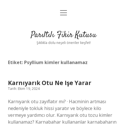
menüyü
Anasayfa
aç
Gizlilik Politikası
Parıltılı Fikir Kutusu
Yasal Uyarı
Şıklıkla dolu neşeli öneriler keşfet!
Hakkımızda
Etiket:
Psyllium kimler kullanamaz
Karnıyarık Otu Ne Işe Yarar
Tarih: Ekim 19, 2024
Karnıyarık otu zayıflatır mı? · Hacminin artması
nedeniyle tokluk hissi yaratır ve böylece kilo
vermeye yardımcı olur. Karnıyarık otu tozu kimler
kullanamaz? Karnabahar kullananlar karnabaharın