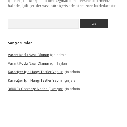
içerikleri,
backlinkpanelicomtr@gmail.com
adresine bildirmeniz
halinde, ilgili içerikler yasal süre içerisinde sitemizden kaldırılacaktır.
Arama
Son yorumlar
Varant Kodu Nasıl Okunur
için
admin
Varant Kodu Nasıl Okunur
için
Taylan
Karaciğer Için Hangi Testler Yapılır
için
admin
Karaciğer Için Hangi Testler Yapılır
için
Jale
3600 Ek Gösterge Neden Çıkmıyor
için
admin