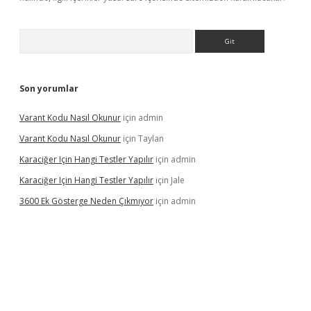
Arama
Son yorumlar
Varant Kodu Nasıl Okunur
için
admin
Varant Kodu Nasıl Okunur
için
Taylan
Karaciğer Için Hangi Testler Yapılır
için
admin
Karaciğer Için Hangi Testler Yapılır
için
Jale
3600 Ek Gösterge Neden Çıkmıyor
için
admin
ci