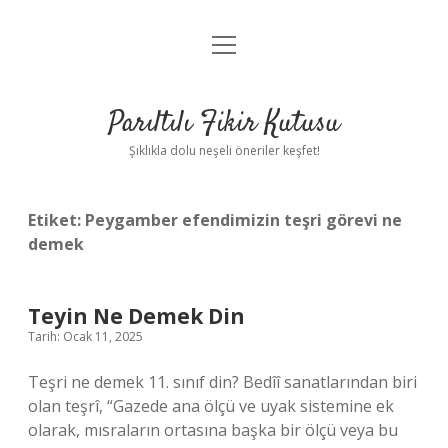
menüyü
Anasayfa
aç
Gizlilik Politikası
Parıltılı Fikir Kutusu
Yasal Uyarı
Şıklıkla dolu neşeli öneriler keşfet!
Hakkımızda
Etiket:
Peygamber efendimizin teşri görevi ne
demek
Teyin Ne Demek Din
Tarih: Ocak 11, 2025
Teşri ne demek 11. sınıf din? Bedîî sanatlarından biri
olan teşrî, “Gazede ana ölçü ve uyak sistemine ek
olarak, mısraların ortasına başka bir ölçü veya bu