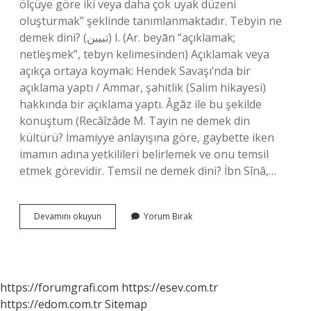
ölçüye göre iki veya daha çok uyak düzeni
oluşturmak” şeklinde tanımlanmaktadır. Tebyin ne
demek dini? (ﺗﺒﻴﻴﻦ) I. (Ar. beyān “açıklamak;
netleşmek”, tebyn kelimesinden) Açıklamak veya
açıkça ortaya koymak: Hendek Savaşı’nda bir
açıklama yaptı / Ammar, şahitlik (Salim hikayesi)
hakkında bir açıklama yaptı. Âgāz ile bu şekilde
konuştum (Recâîzâde M. Tayin ne demek din
kültürü? İmamiyye anlayışına göre, gaybette iken
imamın adına yetkilileri belirlemek ve onu temsil
etmek görevidir. Temsil ne demek dini? İbn Sînâ,…
Teyin
Devamını okuyun
Yorum Bırak
Ne
Demek
Din
https://forumgrafi.com
https://esev.com.tr
https://edom.com.tr
Sitemap