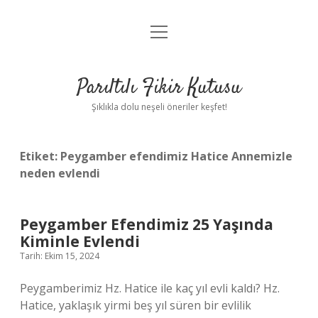
menüyü
Anasayfa
aç
Gizlilik Politikası
Parıltılı Fikir Kutusu
Yasal Uyarı
Şıklıkla dolu neşeli öneriler keşfet!
Hakkımızda
Etiket:
Peygamber efendimiz Hatice Annemizle
neden evlendi
Peygamber Efendimiz 25 Yaşında
Kiminle Evlendi
Tarih: Ekim 15, 2024
Peygamberimiz Hz. Hatice ile kaç yıl evli kaldı? Hz.
Hatice, yaklaşık yirmi beş yıl süren bir evlilik