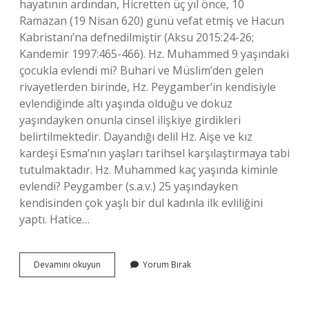
hayatının ardından, Hicretten üç yıl önce, 10
Ramazan (19 Nisan 620) günü vefat etmiş ve Hacun
Kabristanı’na defnedilmiştir (Aksu 2015:24-26;
Kandemir 1997:465-466). Hz. Muhammed 9 yaşındaki
çocukla evlendi mi? Buhari ve Müslim’den gelen
rivayetlerden birinde, Hz. Peygamber’in kendisiyle
evlendiğinde altı yaşında olduğu ve dokuz
yaşındayken onunla cinsel ilişkiye girdikleri
belirtilmektedir. Dayandığı delil Hz. Aişe ve kız
kardeşi Esma’nın yaşları tarihsel karşılaştırmaya tabi
tutulmaktadır. Hz. Muhammed kaç yaşında kiminle
evlendi? Peygamber (s.a.v.) 25 yaşındayken
kendisinden çok yaşlı bir dul kadınla ilk evliliğini
yaptı. Hatice…
Peygamber
Devamını okuyun
Yorum Bırak
Efendimiz
25
Yaşında