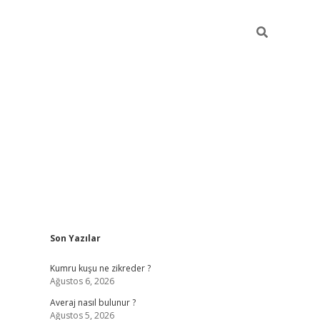
Sidebar
Son Yazılar
betci
Kumru kuşu ne zikreder ?
Ağustos 6, 2026
Averaj nasıl bulunur ?
Ağustos 5, 2026