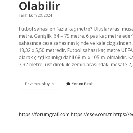
Olabilir
Tarih: Ekim 20, 2024
Futbol sahası en fazla kaç metre? Uluslararası müsa
metre. Genişlik: 64 – 75 metre. 6 pas kaç metre eder? 
sahasında ceza sahasının içinde ve kale çizgisinden 
18,32 x 5,50 metredir. Futbol sahası kaç metre UEFA
olarak çizgi kalınlığı dahil 68 m. x 105 m. olmalıdır
7,32 metre, üst direk ile zemin arasındaki mesafe 2
Futbol
Devamını okuyun
Yorum Bırak
Sahası
Uzunluğu
En
Fazla
Kaç
https://forumgrafi.com
https://esev.com.tr
https://
Metre
Olabilir