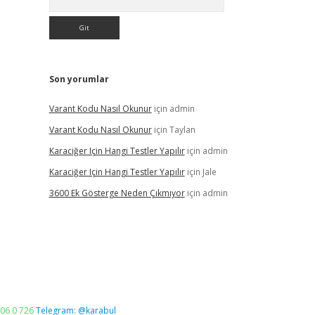
Son yorumlar
Varant Kodu Nasıl Okunur
için
admin
Varant Kodu Nasıl Okunur
için
Taylan
Karaciğer Için Hangi Testler Yapılır
için
admin
Karaciğer Için Hangi Testler Yapılır
için
Jale
3600 Ek Gösterge Neden Çıkmıyor
için
admin
06 0 726
Telegram: @karabul