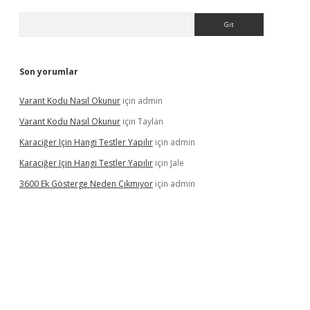
Arama
Son yorumlar
Varant Kodu Nasıl Okunur
için
admin
Varant Kodu Nasıl Okunur
için
Taylan
Karaciğer Için Hangi Testler Yapılır
için
admin
Karaciğer Için Hangi Testler Yapılır
için
Jale
3600 Ek Gösterge Neden Çıkmıyor
için
admin
etci