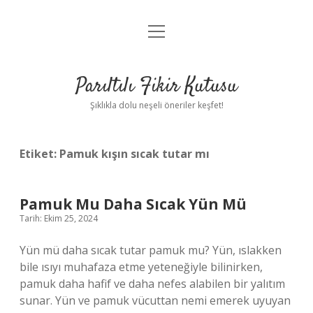
menüyü
Anasayfa
aç
Gizlilik Politikası
Parıltılı Fikir Kutusu
Yasal Uyarı
Şıklıkla dolu neşeli öneriler keşfet!
Hakkımızda
Etiket:
Pamuk kışın sıcak tutar mı
Pamuk Mu Daha Sıcak Yün Mü
Tarih: Ekim 25, 2024
Yün mü daha sıcak tutar pamuk mu? Yün, ıslakken
bile ısıyı muhafaza etme yeteneğiyle bilinirken,
pamuk daha hafif ve daha nefes alabilen bir yalıtım
sunar. Yün ve pamuk vücuttan nemi emerek uyuyan