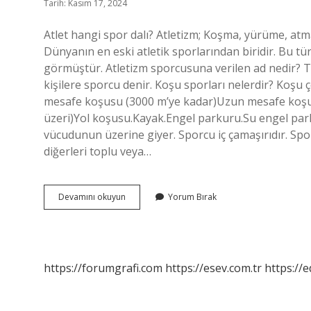
Tarih: Kasım 17, 2024
Atlet hangi spor dalı? Atletizm; Koşma, yürüme, atma 
Dünyanın en eski atletik sporlarından biridir. Bu tür
görmüştür. Atletizm sporcusuna verilen ad nedir? 
kişilere sporcu denir. Koşu sporları nelerdir? Koşu 
mesafe koşusu (3000 m’ye kadar)Uzun mesafe koş
üzeri)Yol koşusu.Kayak.Engel parkuru.Su engel park
vücudunun üzerine giyer. Sporcu iç çamaşırıdır. Spor 
diğerleri toplu veya…
Atlet
Devamını okuyun
Yorum Bırak
Hangi
Spor
https://forumgrafi.com
https://esev.com.tr
https://