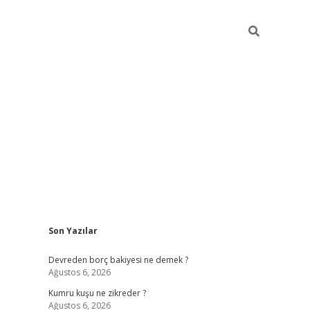
Sidebar
Son Yazılar
betci
Devreden borç bakiyesi ne demek ?
Ağustos 6, 2026
Kumru kuşu ne zikreder ?
Ağustos 6, 2026