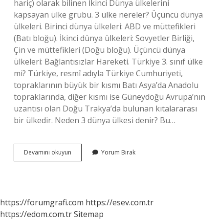
hariç) olarak bilinen İkinci Dünya ülkelerini
kapsayan ülke grubu. 3 ülke nereler? Üçüncü dünya
ülkeleri. Birinci dünya ülkeleri: ABD ve müttefikleri
(Batı bloğu). İkinci dünya ülkeleri: Sovyetler Birliği,
Çin ve müttefikleri (Doğu bloğu). Üçüncü dünya
ülkeleri: Bağlantısızlar Hareketi. Türkiye 3. sınıf ülke
mi? Türkiye, resmî adıyla Türkiye Cumhuriyeti,
topraklarının büyük bir kısmı Batı Asya’da Anadolu
topraklarında, diğer kısmı ise Güneydoğu Avrupa’nın
uzantısı olan Doğu Trakya’da bulunan kıtalararası
bir ülkedir. Neden 3 dünya ülkesi denir? Bu…
Üçüncü
Devamını okuyun
Yorum Bırak
Ülkeler
Hangileri
https://forumgrafi.com
https://esev.com.tr
https://edom.com.tr
Sitemap