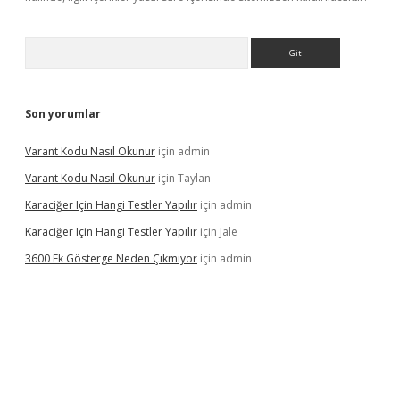
Arama
Son yorumlar
Varant Kodu Nasıl Okunur
için
admin
Varant Kodu Nasıl Okunur
için
Taylan
Karaciğer Için Hangi Testler Yapılır
için
admin
Karaciğer Için Hangi Testler Yapılır
için
Jale
3600 Ek Gösterge Neden Çıkmıyor
için
admin
etci