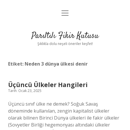
menüyü
Anasayfa
aç
Gizlilik Politikası
Parıltılı Fikir Kutusu
Yasal Uyarı
Şıklıkla dolu neşeli öneriler keşfet!
Hakkımızda
Etiket:
Neden 3 dünya ülkesi denir
Üçüncü Ülkeler Hangileri
Tarih: Ocak 23, 2025
Üçüncü sınıf ülke ne demek? Soğuk Savaş
döneminde kullanılan, zengin kapitalist ülkeler
olarak bilinen Birinci Dünya ülkeleri ile fakir ülkeler
(Sovyetler Birliği hegemonyası altındaki ülkeler