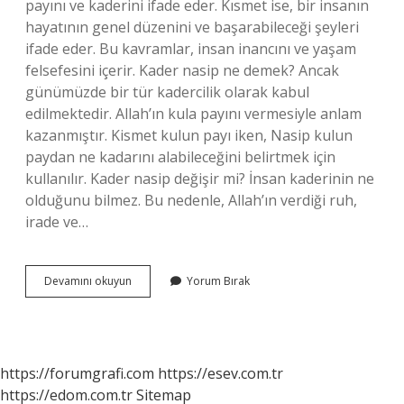
payını ve kaderini ifade eder. Kısmet ise, bir insanın
hayatının genel düzenini ve başarabileceği şeyleri
ifade eder. Bu kavramlar, insan inancını ve yaşam
felsefesini içerir. Kader nasip ne demek? Ancak
günümüzde bir tür kadercilik olarak kabul
edilmektedir. Allah’ın kula payını vermesiyle anlam
kazanmıştır. Kismet kulun payı iken, Nasip kulun
paydan ne kadarını alabileceğini belirtmek için
kullanılır. Kader nasip değişir mi? İnsan kaderinin ne
olduğunu bilmez. Bu nedenle, Allah’ın verdiği ruh,
irade ve…
Kader
Devamını okuyun
Yorum Bırak
Nasip
Kısmet
Aynı
Şey
Mi
https://forumgrafi.com
https://esev.com.tr
https://edom.com.tr
Sitemap