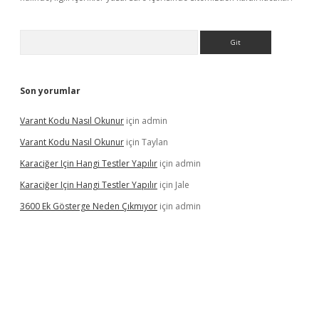
Arama
Son yorumlar
Varant Kodu Nasıl Okunur
için
admin
Varant Kodu Nasıl Okunur
için
Taylan
Karaciğer Için Hangi Testler Yapılır
için
admin
Karaciğer Için Hangi Testler Yapılır
için
Jale
3600 Ek Gösterge Neden Çıkmıyor
için
admin
tci