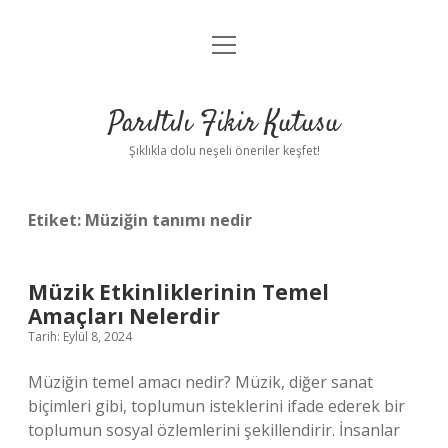
menüyü
Anasayfa
aç
Gizlilik Politikası
Parıltılı Fikir Kutusu
Yasal Uyarı
Şıklıkla dolu neşeli öneriler keşfet!
Hakkımızda
Etiket:
Müziğin tanımı nedir
Müzik Etkinliklerinin Temel
Amaçları Nelerdir
Tarih: Eylül 8, 2024
Müziğin temel amacı nedir? Müzik, diğer sanat
biçimleri gibi, toplumun isteklerini ifade ederek bir
toplumun sosyal özlemlerini şekillendirir. İnsanlar