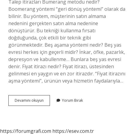
Talep itirazları Bumerang metodu nedir?
Boomerang yöntemi “geri dönüş yöntemi” olarak da
bilinir. Bu yöntem, müşterinin satın almama
nedenini gerçekten satın alma nedenine
dönüştürür. Bu tekniği kullanma fırsatı
doğduğunda, çok etkili bir teknik gibi
görünmektedir. Beş aşama yöntemi nedir? Beş yas
evresi herkes için geçerli midir? İnkar, öfke, pazarlık,
depresyon ve kabullenme… Bunlara beş yas evresi
denir. Fiyat itirazı nedir? Fiyat itirazı, üstesinden
gelinmesi en yaygın ve en zor itirazdır. “Fiyat itirazını
aşma yöntemi”, ürünün veya hizmetin faydalarıyla…
Gercek
Devamını okuyun
Yorum Bırak
Itiraz
Nedir
https://forumgrafi.com
https://esev.com.tr