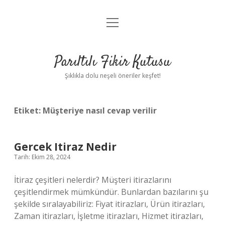
menüyü
Anasayfa
aç
Gizlilik Politikası
Parıltılı Fikir Kutusu
Yasal Uyarı
Şıklıkla dolu neşeli öneriler keşfet!
Hakkımızda
Etiket:
Müşteriye nasıl cevap verilir
Gercek Itiraz Nedir
Tarih: Ekim 28, 2024
İtiraz çeşitleri nelerdir? Müşteri itirazlarını
çeşitlendirmek mümkündür. Bunlardan bazılarını şu
şekilde sıralayabiliriz: Fiyat itirazları, Ürün itirazları,
Zaman itirazları, İşletme itirazları, Hizmet itirazları,