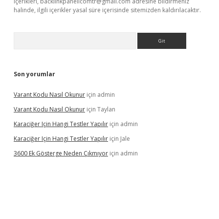
içerikleri,
backlinkpanelicomtr@gmail.com
adresine bildirmeniz
halinde, ilgili içerikler yasal süre içerisinde sitemizden kaldırılacaktır.
Arama
Son yorumlar
Varant Kodu Nasıl Okunur
için
admin
Varant Kodu Nasıl Okunur
için
Taylan
Karaciğer Için Hangi Testler Yapılır
için
admin
Karaciğer Için Hangi Testler Yapılır
için
Jale
3600 Ek Gösterge Neden Çıkmıyor
için
admin