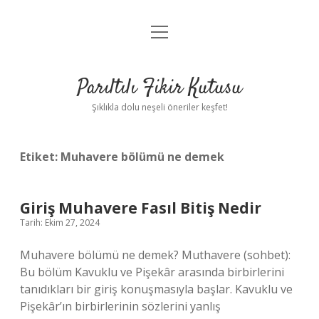
menüyü
Anasayfa
aç
Gizlilik Politikası
Parıltılı Fikir Kutusu
Yasal Uyarı
Şıklıkla dolu neşeli öneriler keşfet!
Hakkımızda
Etiket:
Muhavere bölümü ne demek
Giriş Muhavere Fasıl Bitiş Nedir
Tarih: Ekim 27, 2024
Muhavere bölümü ne demek? Muthavere (sohbet):
Bu bölüm Kavuklu ve Pişekâr arasında birbirlerini
tanıdıkları bir giriş konuşmasıyla başlar. Kavuklu ve
Pişekâr’ın birbirlerinin sözlerini yanlış