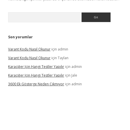
Arama
Son yorumlar
Varant Kodu Nasıl Okunur
için
admin
Varant Kodu Nasıl Okunur
için
Taylan
Karaciğer Için Hangi Testler Yapılır
için
admin
Karaciğer Için Hangi Testler Yapılır
için
Jale
3600 Ek Gösterge Neden Çıkmıyor
için
admin
etci