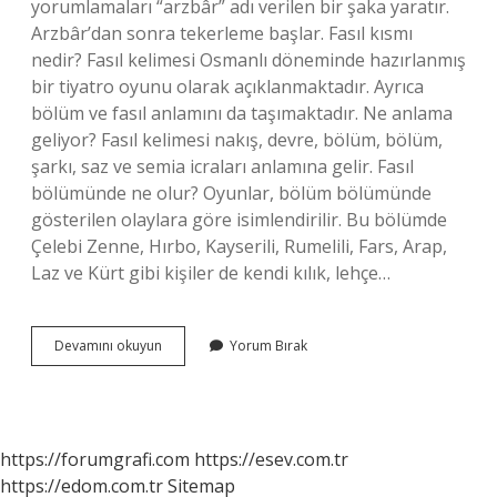
yorumlamaları “arzbâr” adı verilen bir şaka yaratır.
Arzbâr’dan sonra tekerleme başlar. Fasıl kısmı
nedir? Fasıl kelimesi Osmanlı döneminde hazırlanmış
bir tiyatro oyunu olarak açıklanmaktadır. Ayrıca
bölüm ve fasıl anlamını da taşımaktadır. Ne anlama
geliyor? Fasıl kelimesi nakış, devre, bölüm, bölüm,
şarkı, saz ve semia icraları anlamına gelir. Fasıl
bölümünde ne olur? Oyunlar, bölüm bölümünde
gösterilen olaylara göre isimlendirilir. Bu bölümde
Çelebi Zenne, Hırbo, Kayserili, Rumelili, Fars, Arap,
Laz ve Kürt gibi kişiler de kendi kılık, lehçe…
Giriş
Devamını okuyun
Yorum Bırak
Muhavere
Fasıl
Bitiş
Nedir
https://forumgrafi.com
https://esev.com.tr
https://edom.com.tr
Sitemap