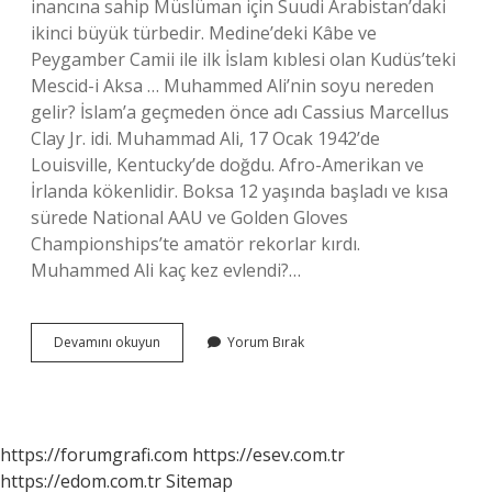
inancına sahip Müslüman için Suudi Arabistan’daki
ikinci büyük türbedir. Medine’deki Kâbe ve
Peygamber Camii ile ilk İslam kıblesi olan Kudüs’teki
Mescid-i Aksa … Muhammed Ali’nin soyu nereden
gelir? İslam’a geçmeden önce adı Cassius Marcellus
Clay Jr. idi. Muhammad Ali, 17 Ocak 1942’de
Louisville, Kentucky’de doğdu. Afro-Amerikan ve
İrlanda kökenlidir. Boksa 12 yaşında başladı ve kısa
sürede National AAU ve Golden Gloves
Championships’te amatör rekorlar kırdı.
Muhammed Ali kaç kez evlendi?…
Muhammed
Devamını okuyun
Yorum Bırak
Ali
Mezarı
Nerede
https://forumgrafi.com
https://esev.com.tr
https://edom.com.tr
Sitemap