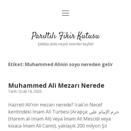
menüyü
Anasayfa
aç
Gizlilik Politikası
Parıltılı Fikir Kutusu
Yasal Uyarı
Şıklıkla dolu neşeli öneriler keşfet!
Hakkımızda
Etiket:
Muhammed Alinin soyu nereden gelir
Muhammed Ali Mezarı Nerede
Tarih: Ocak 18, 2025
Hazreti Ali’nin mezarı nerede? Irak’ın Necef
kentindeki İmam Ali Türbesi (Arapça: حرم الإمام علي‎
(Harem al-Imam Ali) veya İmam Ali Mescidi veya
kısaca İmam Ali Camii), yaklaşık 200 milyon Şii