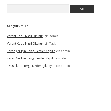
Arama
Son yorumlar
Varant Kodu Nasıl Okunur
için
admin
Varant Kodu Nasıl Okunur
için
Taylan
Karaciğer Için Hangi Testler Yapılır
için
admin
Karaciğer Için Hangi Testler Yapılır
için
Jale
3600 Ek Gösterge Neden Çıkmıyor
için
admin
etci