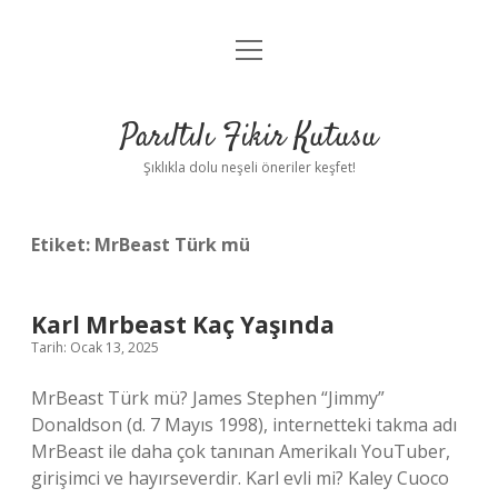
menüyü
Anasayfa
aç
Gizlilik Politikası
Parıltılı Fikir Kutusu
Yasal Uyarı
Şıklıkla dolu neşeli öneriler keşfet!
Hakkımızda
Etiket:
MrBeast Türk mü
Karl Mrbeast Kaç Yaşında
Tarih: Ocak 13, 2025
MrBeast Türk mü? James Stephen “Jimmy”
Donaldson (d. 7 Mayıs 1998), internetteki takma adı
MrBeast ile daha çok tanınan Amerikalı YouTuber,
girişimci ve hayırseverdir. Karl evli mi? Kaley Cuoco