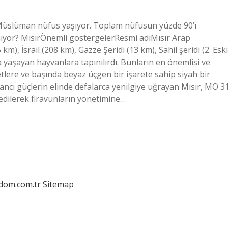
ni Müslüman nüfus yaşıyor. Toplam nüfusun yüzde 90’ı
anıyor? MısırÖnemli göstergelerResmi adıMısır Arap
, İsrail (208 km), Gazze Şeridi (13 km), Sahil şeridi (2. Eski
a yaşayan hayvanlara tapınılırdı. Bunların en önemlisi ve
tlere ve başında beyaz üçgen bir işarete sahip siyah bir
bancı güçlerin elinde defalarca yenilgiye uğrayan Mısır, MÖ 3
edilerek firavunların yönetimine…
edom.com.tr
Sitemap