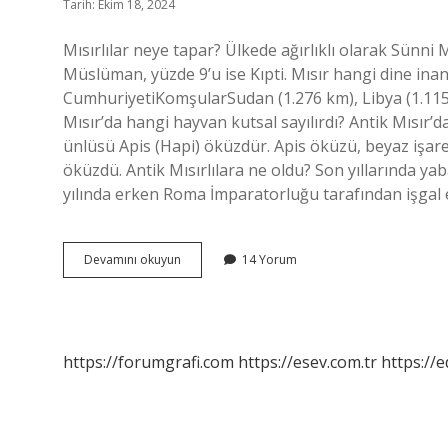
Tarih: Ekim 18, 2024
Mısırlılar neye tapar? Ülkede ağırlıklı olarak Sün
Müslüman, yüzde 9’u ise Kıpti. Mısır hangi dine in
CumhuriyetiKomşularSudan (1.276 km), Libya (1.115 km)
Mısır’da hangi hayvan kutsal sayılırdı? Antik Mısır’d
ünlüsü Apis (Hapi) öküzdür. Apis öküzü, beyaz işare
öküzdü. Antik Mısırlılara ne oldu? Son yıllarında ya
yılında erken Roma İmparatorluğu tarafından işgal 
Antik
Devamını okuyun
14 Yorum
Mısırlılar
Neye
Tapar
https://forumgrafi.com
https://esev.com.tr
https://