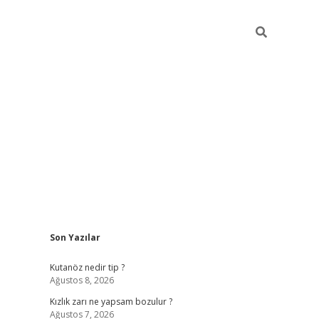
Sidebar
Son Yazılar
betci
Kutanöz nedir tip ?
Ağustos 8, 2026
Kızlık zarı ne yapsam bozulur ?
Ağustos 7, 2026