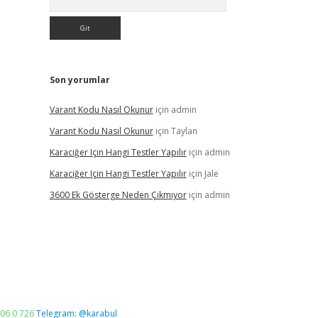
Son yorumlar
Varant Kodu Nasıl Okunur
için
admin
Varant Kodu Nasıl Okunur
için
Taylan
Karaciğer Için Hangi Testler Yapılır
için
admin
Karaciğer Için Hangi Testler Yapılır
için
Jale
3600 Ek Gösterge Neden Çıkmıyor
için
admin
06 0 726
Telegram: @karabul