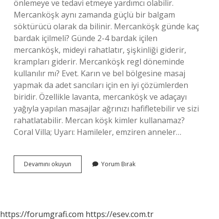
önlemeye ve tedavi etmeye yardımcı olabilir.
Mercanköşk aynı zamanda güçlü bir balgam
söktürücü olarak da bilinir. Mercanköşk günde kaç
bardak içilmeli? Günde 2-4 bardak içilen
mercanköşk, mideyi rahatlatır, şişkinliği giderir,
krampları giderir. Mercanköşk regl döneminde
kullanılır mı? Evet. Karın ve bel bölgesine masaj
yapmak da adet sancıları için en iyi çözümlerden
biridir. Özellikle lavanta, mercanköşk ve adaçayı
yağıyla yapılan masajlar ağrınızı hafifletebilir ve sizi
rahatlatabilir. Mercan köşk kimler kullanamaz?
Coral Villa; Uyarı: Hamileler, emziren anneler…
Mercanköşk
Devamını okuyun
Yorum Bırak
Kilo
Verdirir
Mi
https://forumgrafi.com
https://esev.com.tr