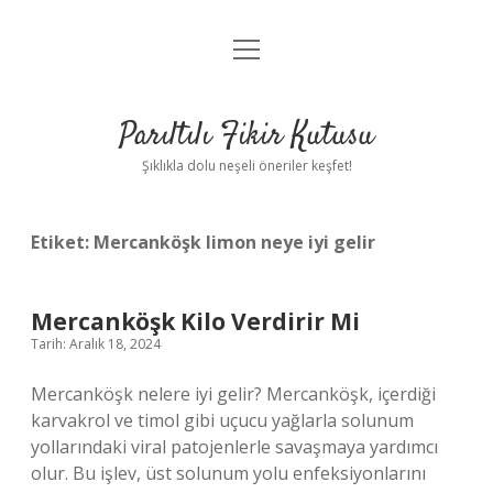
menüyü
Anasayfa
aç
Gizlilik Politikası
Parıltılı Fikir Kutusu
Yasal Uyarı
Şıklıkla dolu neşeli öneriler keşfet!
Hakkımızda
Etiket:
Mercanköşk limon neye iyi gelir
Mercanköşk Kilo Verdirir Mi
Tarih: Aralık 18, 2024
Mercanköşk nelere iyi gelir? Mercanköşk, içerdiği
karvakrol ve timol gibi uçucu yağlarla solunum
yollarındaki viral patojenlerle savaşmaya yardımcı
olur. Bu işlev, üst solunum yolu enfeksiyonlarını