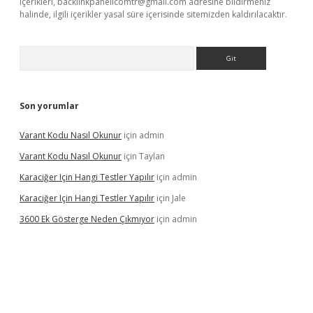
içerikleri,
backlinkpanelicomtr@gmail.com
adresine bildirmeniz
halinde, ilgili içerikler yasal süre içerisinde sitemizden kaldırılacaktır.
Arama
Son yorumlar
Varant Kodu Nasıl Okunur
için
admin
Varant Kodu Nasıl Okunur
için
Taylan
Karaciğer Için Hangi Testler Yapılır
için
admin
Karaciğer Için Hangi Testler Yapılır
için
Jale
3600 Ek Gösterge Neden Çıkmıyor
için
admin