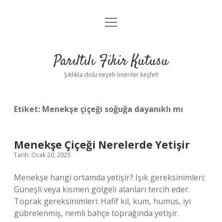
menüyü
Anasayfa
aç
Gizlilik Politikası
Parıltılı Fikir Kutusu
Yasal Uyarı
Şıklıkla dolu neşeli öneriler keşfet!
Hakkımızda
Etiket:
Menekşe çiçeği soğuğa dayanıklı mı
Menekşe Çiçeği Nerelerde Yetişir
Tarih: Ocak 20, 2025
Menekşe hangi ortamda yetişir? Işık gereksinimleri:
Güneşli veya kısmen gölgeli alanları tercih eder.
Toprak gereksinimleri: Hafif kil, kum, humus, iyi
gübrelenmiş, nemli bahçe toprağında yetişir.