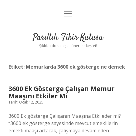
menüyü
Anasayfa
aç
Gizlilik Politikası
Parıltılı Fikir Kutusu
Yasal Uyarı
Şıklıkla dolu neşeli öneriler keşfet!
Hakkımızda
Etiket:
Memurlarda 3600 ek gösterge ne demek
3600 Ek Gösterge Çalışan Memur
Maaşını Etkiler Mi
Tarih: Ocak 12, 2025
3600 Ek gösterge Çalışanın Maaşına Etki eder mi?
“3600 ek gösterge sayesinde mevcut emeklilerin
emekli maaşı artacak, çalışmaya devam eden