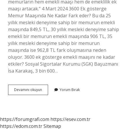
memurların hem emekli maaşı hem de emeklilik ek
maaşı artacak.” 4 Mart 2024 3600 Ek gösterge
Memur Maaşında Ne Kadar Fark eder? Bu da 25
yıllık mesleki deneyime sahip bir memurun emekli
maaşında 849,5 TL, 30 yıllık mesleki deneyime sahip
emekli bir memurun emekli maaşında 906 TL, 35
yıllık mesleki deneyime sahip bir memurun
maaşında ise 962,8 TL fark oluşmasına neden
oluyor. 3600 ek gösterge emekli maaşını ne kadar
etkiler? Sosyal Sigortalar Kurumu (SGK) Başuzmanı
İsa Karakaş, 3 bin 600…
3600
Devamını okuyun
Yorum Bırak
Ek
Gösterge
Çalışan
Memur
Maaşını
https://forumgrafi.com
https://esev.com.tr
Etkiler
https://edom.com.tr
Sitemap
Mi