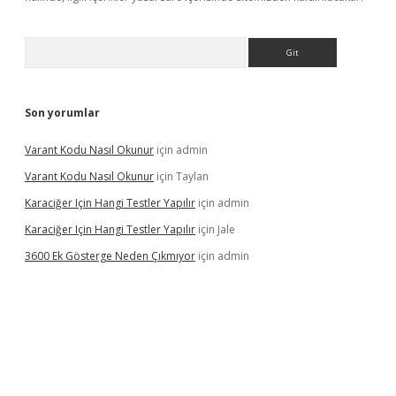
Arama
Son yorumlar
Varant Kodu Nasıl Okunur
için
admin
Varant Kodu Nasıl Okunur
için
Taylan
Karaciğer Için Hangi Testler Yapılır
için
admin
Karaciğer Için Hangi Testler Yapılır
için
Jale
3600 Ek Gösterge Neden Çıkmıyor
için
admin
i