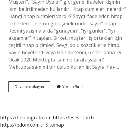
Müşteri”, “Sayın Üyeler” gibi genel ifadeler kişinin
ismi belirtilmeden kullanılır. Hitap cümleleri nelerdir?
Hangi hitap biçimleri vardır? Saygı ifade eden hitap
örnekleri. Telefon görüşmelerinde “sayın” hitap.
Resmi yazışmalarda “günaydın”, “iyi günler”, “iyi
akşamlar” hitapları. Şirket, müşteri, iş ortakları için
çeşitli hitap biçimleri. Sevgi dolu sözcüklerle hitap.
Sayın Beyefendi veya Hanımefendi, 6 satır daha 29
Ocak 2020 Mektupta isim ne tarafa yazılır?
Mektupta samimi bir üslup kullanılır. Sayfa 7 a)-…
Resmi
Devamını okuyun
Yorum Bırak
Mektupta
Nasıl
Hitap
Edilir
https://forumgrafi.com
https://esev.com.tr
https://edom.com.tr
Sitemap