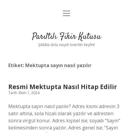
menüyü
Anasayfa
aç
Gizlilik Politikası
Parıltılı Fikir Kutusu
Yasal Uyarı
Şıklıkla dolu neşeli öneriler keşfet!
Hakkımızda
Etiket:
Mektupta sayın nasıl yazılır
Resmi Mektupta Nasıl Hitap Edilir
Tarih: Ekim 1, 2024
Mektupta sayın nasıl yazılır? Adres kısmı adresin 3
satır altına, sola hizalı olarak yazılır ve adresten
sonra virgül konur. Adres kişisel ise; soyadı “Sayın”
kelimesinden sonra yazılır. Adres genel ise; “Sayın