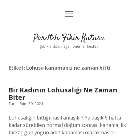
menüyü
Anasayfa
aç
Gizlilik Politikası
Parıltılı Fikir Kutusu
Yasal Uyarı
Şıklıkla dolu neşeli öneriler keşfet!
Hakkımızda
Etiket:
Lohusa kanamanız ne zaman bitti
Bir Kadının Lohusalığı Ne Zaman
Biter
Tarih: Ekim 30, 2024
Lohusalığın bittiği nasıl anlaşılır? Yaklaşık 6 hafta
kadar sürebilen normal doğum sonrası kanama, ilk
birkaç gün yoğun adet kanaması olarak başlar,