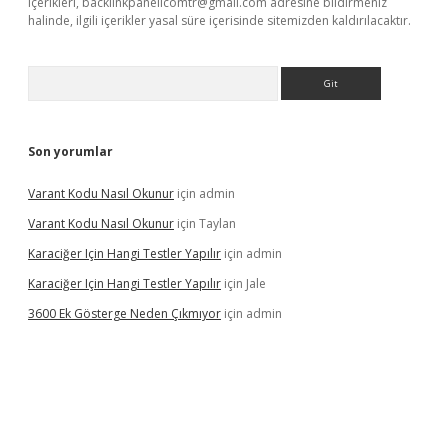
içerikleri,
backlinkpanelicomtr@gmail.com
adresine bildirmeniz
halinde, ilgili içerikler yasal süre içerisinde sitemizden kaldırılacaktır.
Arama
Son yorumlar
Varant Kodu Nasıl Okunur
için
admin
Varant Kodu Nasıl Okunur
için
Taylan
Karaciğer Için Hangi Testler Yapılır
için
admin
Karaciğer Için Hangi Testler Yapılır
için
Jale
3600 Ek Gösterge Neden Çıkmıyor
için
admin