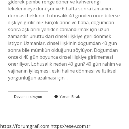
giderek pembe renge döner ve kahverengi
lekelenmeye dönüşür ve 6 hafta sonra tamamen
durması beklenir. Lohusalık 40 günden önce biterse
ilişkiye girilir mi? Birçok anne ve baba, doğumdan
sonra aşklarını yeniden canlandırmak için uzun
zamandır unuttukları cinsel ilişkiye geri dönmek
istiyor. Uzmanlar, cinsel ilişkinin doğumdan 40 gün
sonra bile mümkün olduğunu söylüyor. Doğumdan
önceki 40 gün boyunca cinsel ilişkiye girilmemesi
öneriliyor. Lohusalık neden 40 gün? 40 gün rahim ve
vajinanın iyileşmesi, eski haline dönmesi ve fiziksel
yorgunluğun azalması için…
Bir
Devamını okuyun
Yorum Bırak
Kadının
Lohusalığı
Ne
Zaman
Biter
https://forumgrafi.com
https://esev.com.tr