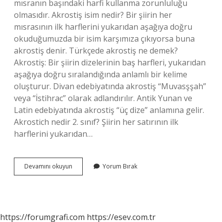
mısranın başındaki harfi kullanma zorunluluğu
olmasıdır. Akrostiş isim nedir? Bir şiirin her
mısrasının ilk harflerini yukarıdan aşağıya doğru
okuduğumuzda bir isim karşımıza çıkıyorsa buna
akrostiş denir. Türkçede akrostiş ne demek?
Akrostiş: Bir şiirin dizelerinin baş harfleri, yukarıdan
aşağıya doğru sıralandığında anlamlı bir kelime
oluşturur. Divan edebiyatında akrostiş “Muvasşşah”
veya “İstihrac” olarak adlandırılır. Antik Yunan ve
Latin edebiyatında akrostiş “üç dize” anlamına gelir.
Akrostich nedir 2. sınıf? Şiirin her satırının ilk
harflerini yukarıdan…
Akrostiş
Devamını okuyun
Yorum Bırak
Diğer
Adı
Nedir
https://forumgrafi.com
https://esev.com.tr