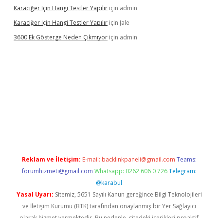
Karaciğer Için Hangi Testler Yapılır
için
admin
Karaciğer Için Hangi Testler Yapılır
için
Jale
3600 Ek Gösterge Neden Çıkmıyor
için
admin
tci
Reklam ve İletişim:
E-mail:
backlinkpaneli@gmail.com
Teams:
forumhizmeti@gmail.com
Whatsapp: 0262 606 0 726
Telegram:
@karabul
Yasal Uyarı:
Sitemiz, 5651 Sayılı Kanun gereğince Bilgi Teknolojileri
ve İletişim Kurumu (BTK) tarafından onaylanmış bir Yer Sağlayıcı
olarak hizmet vermektedir. Bu nedenle, sitedeki içerikleri proaktif