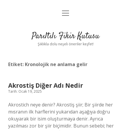
menüyü
Anasayfa
aç
Gizlilik Politikası
Parıltılı Fikir Kutusu
Yasal Uyarı
Şıklıkla dolu neşeli öneriler keşfet!
Hakkımızda
Etiket:
Kronolojik ne anlama gelir
Akrostiş Diğer Adı Nedir
Tarih: Ocak 19, 2025
Akrostich neye denir? Akrostiş şiir; Bir şiirde her
mısranın ilk harflerini yukarıdan aşağıya doğru
okuyarak bir isim oluşturmaya denir. Ayrıca
yazılması zor bir şiir biçimidir. Bunun sebebi; her