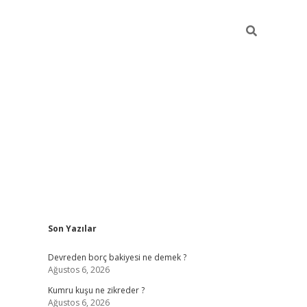
Sidebar
Son Yazılar
betci
Devreden borç bakiyesi ne demek ?
Ağustos 6, 2026
Kumru kuşu ne zikreder ?
Ağustos 6, 2026