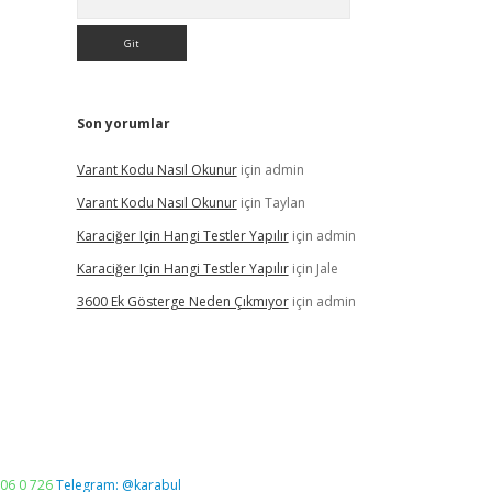
Son yorumlar
Varant Kodu Nasıl Okunur
için
admin
Varant Kodu Nasıl Okunur
için
Taylan
Karaciğer Için Hangi Testler Yapılır
için
admin
Karaciğer Için Hangi Testler Yapılır
için
Jale
3600 Ek Gösterge Neden Çıkmıyor
için
admin
06 0 726
Telegram: @karabul