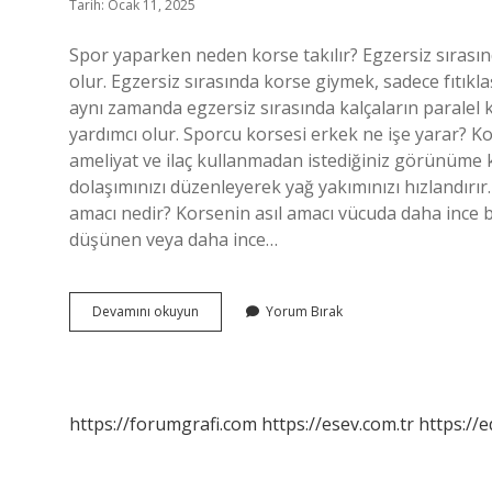
Tarih: Ocak 11, 2025
Spor yaparken neden korse takılır? Egzersiz sırasın
olur. Egzersiz sırasında korse giymek, sadece fıtıkl
aynı zamanda egzersiz sırasında kalçaların paralel k
yardımcı olur. Sporcu korsesi erkek ne işe yarar?
ameliyat ve ilaç kullanmadan istediğiniz görünüme k
dolaşımınızı düzenleyerek yağ yakımınızı hızlandırır.
amacı nedir? Korsenin asıl amacı vücuda daha ince 
düşünen veya daha ince…
Sporcular
Devamını okuyun
Yorum Bırak
Neden
Korse
Takar
https://forumgrafi.com
https://esev.com.tr
https://