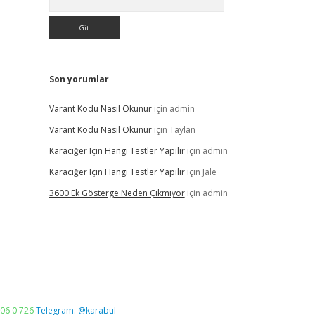
Son yorumlar
Varant Kodu Nasıl Okunur
için
admin
Varant Kodu Nasıl Okunur
için
Taylan
Karaciğer Için Hangi Testler Yapılır
için
admin
Karaciğer Için Hangi Testler Yapılır
için
Jale
3600 Ek Gösterge Neden Çıkmıyor
için
admin
06 0 726
Telegram: @karabul