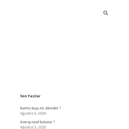
Sidebar
Son Yazılar
betci
Kumru kuşu ne zikreder ?
Ağustos 6, 2026
Averaj nasıl bulunur ?
Ağustos 5, 2026