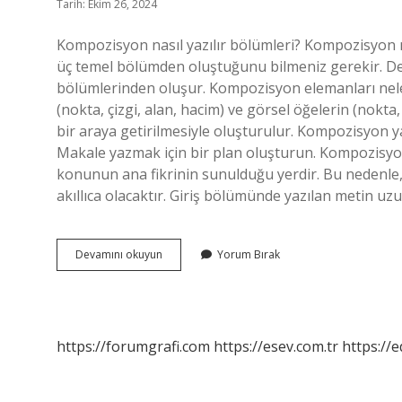
Tarih: Ekim 26, 2024
Kompozisyon nasıl yazılır bölümleri? Kompozisyon
üç temel bölümden oluştuğunu bilmeniz gerekir. Den
bölümlerinden oluşur. Kompozisyon elemanları ne
(nokta, çizgi, alan, hacim) ve görsel öğelerin (nokta, 
bir araya getirilmesiyle oluşturulur. Kompozisyon
Makale yazmak için bir plan oluşturun. Kompozisyon 
konunun ana fikrinin sunulduğu yerdir. Bu nedenle, 
akıllıca olacaktır. Giriş bölümünde yazılan metin uz
Kompozisyon
Devamını okuyun
Yorum Bırak
Bölümleri
Nelerdir
https://forumgrafi.com
https://esev.com.tr
https://