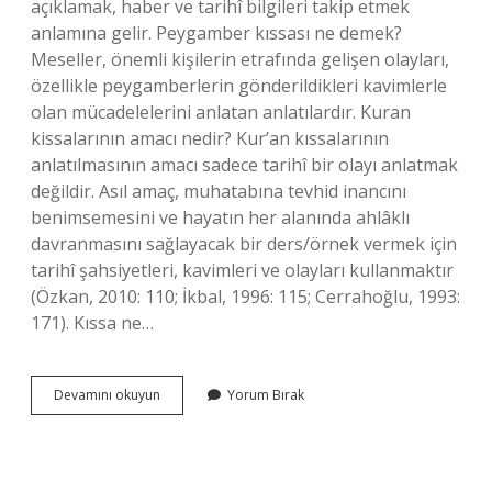
açıklamak, haber ve tarihî bilgileri takip etmek
anlamına gelir. Peygamber kıssası ne demek?
Meseller, önemli kişilerin etrafında gelişen olayları,
özellikle peygamberlerin gönderildikleri kavimlerle
olan mücadelelerini anlatan anlatılardır. Kuran
kissalarının amacı nedir? Kur’an kıssalarının
anlatılmasının amacı sadece tarihî bir olayı anlatmak
değildir. Asıl amaç, muhatabına tevhid inancını
benimsemesini ve hayatın her alanında ahlâklı
davranmasını sağlayacak bir ders/örnek vermek için
tarihî şahsiyetleri, kavimleri ve olayları kullanmaktır
(Özkan, 2010: 110; İkbal, 1996: 115; Cerrahoğlu, 1993:
171). Kıssa ne…
Kıssa
Devamını okuyun
Yorum Bırak
Kelimesi
Ne
Anlama
Gelir