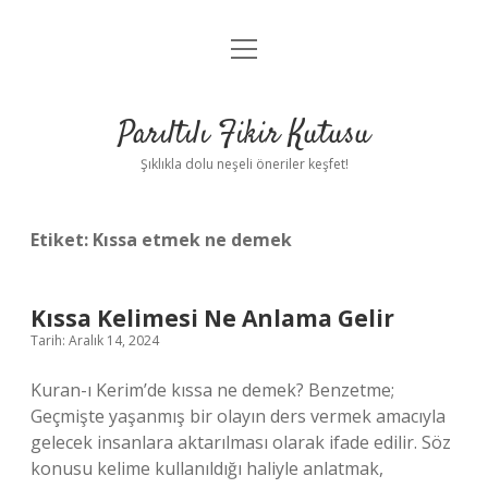
menüyü
Anasayfa
aç
Gizlilik Politikası
Parıltılı Fikir Kutusu
Yasal Uyarı
Şıklıkla dolu neşeli öneriler keşfet!
Hakkımızda
Etiket:
Kıssa etmek ne demek
Kıssa Kelimesi Ne Anlama Gelir
Tarih: Aralık 14, 2024
Kuran-ı Kerim’de kıssa ne demek? Benzetme;
Geçmişte yaşanmış bir olayın ders vermek amacıyla
gelecek insanlara aktarılması olarak ifade edilir. Söz
konusu kelime kullanıldığı haliyle anlatmak,