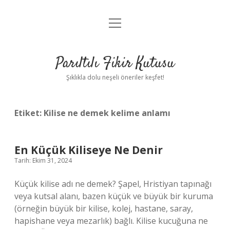
menüyü
Anasayfa
aç
Gizlilik Politikası
Parıltılı Fikir Kutusu
Yasal Uyarı
Şıklıkla dolu neşeli öneriler keşfet!
Hakkımızda
Etiket:
Kilise ne demek kelime anlamı
En Küçük Kiliseye Ne Denir
Tarih: Ekim 31, 2024
Küçük kilise adı ne demek? Şapel, Hristiyan tapınağı
veya kutsal alanı, bazen küçük ve büyük bir kuruma
(örneğin büyük bir kilise, kolej, hastane, saray,
hapishane veya mezarlık) bağlı. Kilise kucuğuna ne