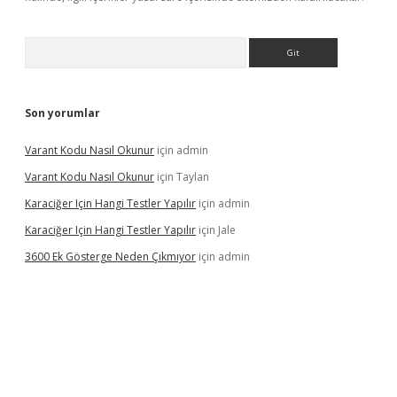
Arama
Son yorumlar
Varant Kodu Nasıl Okunur
için
admin
Varant Kodu Nasıl Okunur
için
Taylan
Karaciğer Için Hangi Testler Yapılır
için
admin
Karaciğer Için Hangi Testler Yapılır
için
Jale
3600 Ek Gösterge Neden Çıkmıyor
için
admin
tci