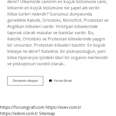
denir? Ülkemizde caminin en küçük bölümüne cami,
kilisenin en küçük bölümüne ise şapel adı verilir.
Kilise türleri nelerdir? Günümüz dünyasında
genellikle Katolik, Ortodoks, Monofizit, Protestan ve
Anglikan kiliseleri vardır. Hristiyan kiliselerinde
tapınak olarak masalar ve banklar vardır. Bu,
Katolik, Ortodoks ve Protestan kiliselerinde yaygın
bir unsurdur. Protestan kiliseleri basittir. En büyük
kiliseye ne denir? Katedral, bir piskoposluğun, yani
kilise hiyerarşisi içindeki idari bir organın merkezidir
ve piskoposun sürekli olarak…
En
Devamını okuyun
Yorum Bırak
Küçük
Kiliseye
Ne
Denir
https://forumgrafi.com
https://esev.com.tr
https://edom.com.tr
Sitemap