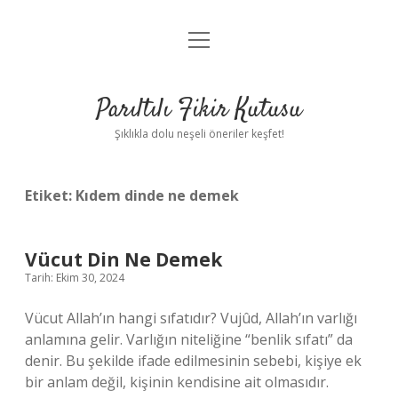
menüyü
Anasayfa
aç
Gizlilik Politikası
Parıltılı Fikir Kutusu
Yasal Uyarı
Şıklıkla dolu neşeli öneriler keşfet!
Hakkımızda
Etiket:
Kıdem dinde ne demek
Vücut Din Ne Demek
Tarih: Ekim 30, 2024
Vücut Allah’ın hangi sıfatıdır? Vujûd, Allah’ın varlığı
anlamına gelir. Varlığın niteliğine “benlik sıfatı” da
denir. Bu şekilde ifade edilmesinin sebebi, kişiye ek
bir anlam değil, kişinin kendisine ait olmasıdır.