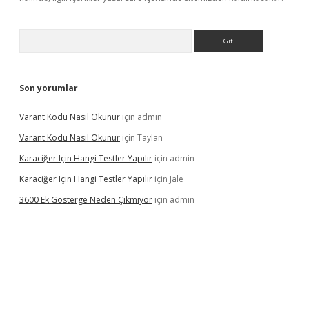
Arama
Son yorumlar
Varant Kodu Nasıl Okunur
için
admin
Varant Kodu Nasıl Okunur
için
Taylan
Karaciğer Için Hangi Testler Yapılır
için
admin
Karaciğer Için Hangi Testler Yapılır
için
Jale
3600 Ek Gösterge Neden Çıkmıyor
için
admin
etci