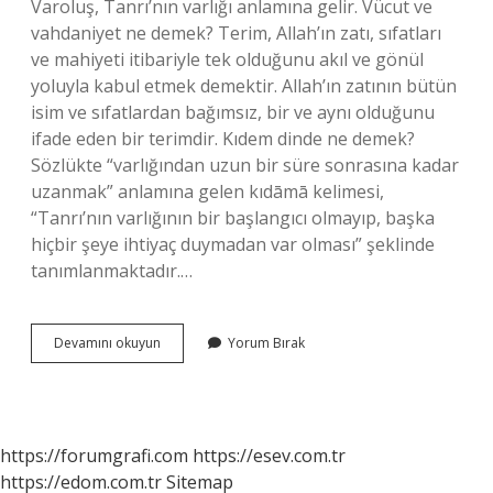
Varoluş, Tanrı’nın varlığı anlamına gelir. Vücut ve
vahdaniyet ne demek? Terim, Allah’ın zatı, sıfatları
ve mahiyeti itibariyle tek olduğunu akıl ve gönül
yoluyla kabul etmek demektir. Allah’ın zatının bütün
isim ve sıfatlardan bağımsız, bir ve aynı olduğunu
ifade eden bir terimdir. Kıdem dinde ne demek?
Sözlükte “varlığından uzun bir süre sonrasına kadar
uzanmak” anlamına gelen kıdāmā kelimesi,
“Tanrı’nın varlığının bir başlangıcı olmayıp, başka
hiçbir şeye ihtiyaç duymadan var olması” şeklinde
tanımlanmaktadır.…
Vücut
Devamını okuyun
Yorum Bırak
Din
Ne
Demek
https://forumgrafi.com
https://esev.com.tr
https://edom.com.tr
Sitemap