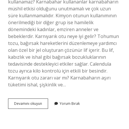
kullanamaz? Karnabahar kullananlar karnabaharın
müshil etkisi olduğunu unutmamalı ve çok uzun
süre kullanmamalıdır. Kimyon otunun kullanımının
önerilmediği bir diğer grup ise hamilelik
dönemindeki kadınlar, emziren anneler ve
bebeklerdir. Karnıyarık otu neye iyi gelir? Tohumun
tozu, bağırsak hareketlerini düzenlemeye yardımcı
olan özel bir jel oluşturan çözünür lif içerir. Bu lif,
kabızlık ve ishal gibi bağırsak bozukluklarının
tedavisinde destekleyici etkiler sağlar. Calendula
tozu ayrıca kilo kontrolü için etkili bir besindir.
Karnıyarık otu zararı var mı? Karnabaharın aşırı
tüketimi ishal, şişkinlik ve…
Karnıyarık
Devamını okuyun
Yorum Bırak
Otu
Ne
Işe
Yarar