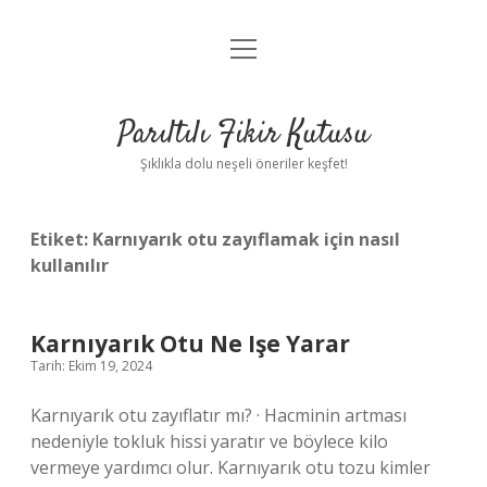
menüyü
Anasayfa
aç
Gizlilik Politikası
Parıltılı Fikir Kutusu
Yasal Uyarı
Şıklıkla dolu neşeli öneriler keşfet!
Hakkımızda
Etiket:
Karnıyarık otu zayıflamak için nasıl
kullanılır
Karnıyarık Otu Ne Işe Yarar
Tarih: Ekim 19, 2024
Karnıyarık otu zayıflatır mı? · Hacminin artması
nedeniyle tokluk hissi yaratır ve böylece kilo
vermeye yardımcı olur. Karnıyarık otu tozu kimler