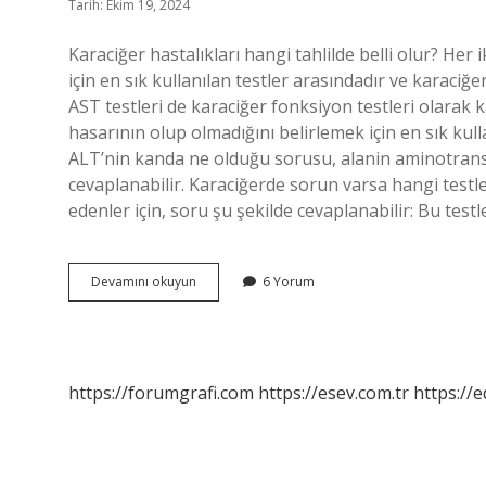
Tarih: Ekim 19, 2024
Karaciğer hastalıkları hangi tahlilde belli olur? Her
için en sık kullanılan testler arasındadır ve karaciğe
AST testleri de karaciğer fonksiyon testleri olarak kab
hasarının olup olmadığını belirlemek için en sık kull
ALT’nin kanda ne olduğu sorusu, alanin aminotransf
cevaplanabilir. Karaciğerde sorun varsa hangi testle
edenler için, soru şu şekilde cevaplanabilir: Bu tes
Karaciğer
Devamını okuyun
6 Yorum
Için
Hangi
Testler
Yapılır
https://forumgrafi.com
https://esev.com.tr
https://