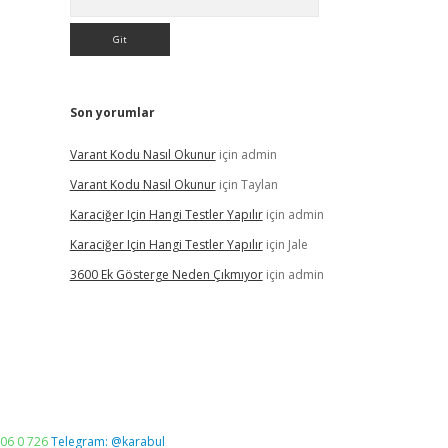
Son yorumlar
Varant Kodu Nasıl Okunur
için
admin
Varant Kodu Nasıl Okunur
için
Taylan
Karaciğer Için Hangi Testler Yapılır
için
admin
Karaciğer Için Hangi Testler Yapılır
için
Jale
3600 Ek Gösterge Neden Çıkmıyor
için
admin
06 0 726
Telegram: @karabul