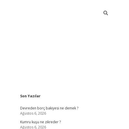
Sidebar
Son Yazılar
betci
Devreden borç bakiyesi ne demek ?
Ağustos 6, 2026
Kumru kuşu ne zikreder ?
Ağustos 6, 2026