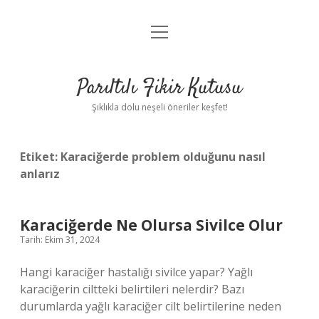
menüyü
Anasayfa
aç
Gizlilik Politikası
Parıltılı Fikir Kutusu
Yasal Uyarı
Şıklıkla dolu neşeli öneriler keşfet!
Hakkımızda
Etiket:
Karaciğerde problem olduğunu nasıl
anlarız
Karaciğerde Ne Olursa Sivilce Olur
Tarih: Ekim 31, 2024
Hangi karaciğer hastalığı sivilce yapar? Yağlı
karaciğerin ciltteki belirtileri nelerdir? Bazı
durumlarda yağlı karaciğer cilt belirtilerine neden