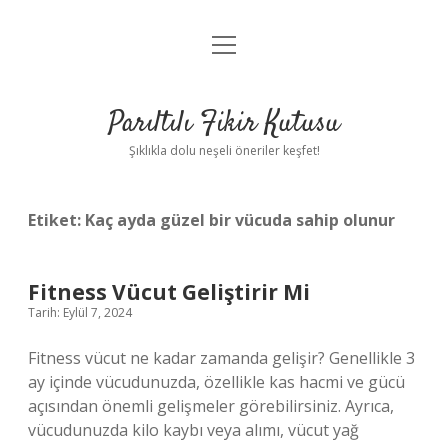
menüyü
Anasayfa
aç
Gizlilik Politikası
Parıltılı Fikir Kutusu
Yasal Uyarı
Şıklıkla dolu neşeli öneriler keşfet!
Hakkımızda
Etiket:
Kaç ayda güzel bir vücuda sahip olunur
Fitness Vücut Geliştirir Mi
Tarih: Eylül 7, 2024
Fitness vücut ne kadar zamanda gelişir? Genellikle 3
ay içinde vücudunuzda, özellikle kas hacmi ve gücü
açısından önemli gelişmeler görebilirsiniz. Ayrıca,
vücudunuzda kilo kaybı veya alımı, vücut yağ