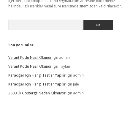
içerikleri,
backlinkpanelicomtr@gmail.com
adresine bildirmeniz
halinde, ilgili içerikler yasal süre içerisinde sitemizden kaldırılacaktır.
Arama
Son yorumlar
Varant Kodu Nasıl Okunur
için
admin
Varant Kodu Nasıl Okunur
için
Taylan
Karaciğer Için Hangi Testler Yapılır
için
admin
Karaciğer Için Hangi Testler Yapılır
için
Jale
3600 Ek Gösterge Neden Çıkmıyor
için
admin