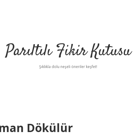
Parıltılı Fikir Kutusu
Şıklıkla dolu neşeli öneriler keşfet!
aman Dökülür