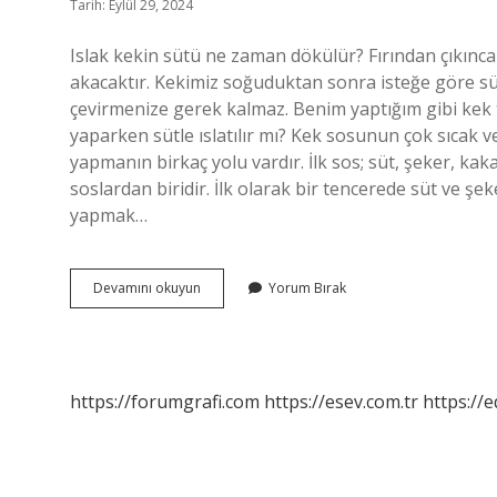
Tarih: Eylül 29, 2024
Islak kekin sütü ne zaman dökülür? Fırından çıkınca
akacaktır. Kekimiz soğuduktan sonra isteğe göre süs
çevirmenize gerek kalmaz. Benim yaptığım gibi kek t
yaparken sütle ıslatılır mı? Kek sosunun çok sıcak 
yapmanın birkaç yolu vardır. İlk sos; süt, şeker, ka
soslardan biridir. İlk olarak bir tencerede süt ve şe
yapmak…
Islak
Devamını okuyun
Yorum Bırak
Keke
Süt
Ne
Zaman
Dökülür
https://forumgrafi.com
https://esev.com.tr
https://