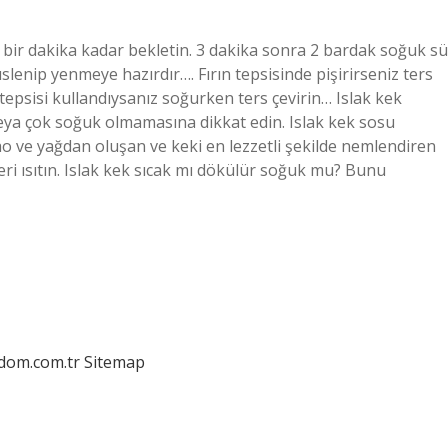
 bir dakika kadar bekletin. 3 dakika sonra 2 bardak soğuk sü
lenip yenmeye hazırdır…. Fırın tepsisinde pişirirseniz ters
epsisi kullandıysanız soğurken ters çevirin… Islak kek
veya çok soğuk olmamasına dikkat edin. Islak kek sosu
kao ve yağdan oluşan ve keki en lezzetli şekilde nemlendiren
keri ısıtın. Islak kek sıcak mı dökülür soğuk mu? Bunu
edom.com.tr
Sitemap