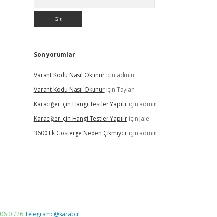
Son yorumlar
Varant Kodu Nasıl Okunur
için
admin
Varant Kodu Nasıl Okunur
için
Taylan
Karaciğer Için Hangi Testler Yapılır
için
admin
Karaciğer Için Hangi Testler Yapılır
için
Jale
3600 Ek Gösterge Neden Çıkmıyor
için
admin
06 0 726
Telegram: @karabul