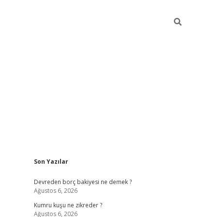
Sidebar
Son Yazılar
betci
Devreden borç bakiyesi ne demek ?
Ağustos 6, 2026
Kumru kuşu ne zikreder ?
Ağustos 6, 2026