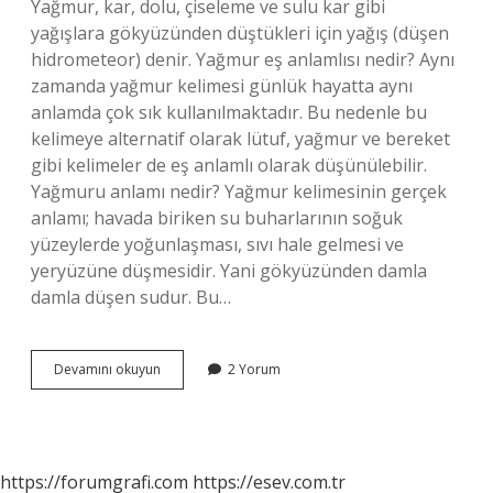
Yağmur, kar, dolu, çiseleme ve sulu kar gibi
yağışlara gökyüzünden düştükleri için yağış (düşen
hidrometeor) denir. Yağmur eş anlamlısı nedir? Aynı
zamanda yağmur kelimesi günlük hayatta aynı
anlamda çok sık kullanılmaktadır. Bu nedenle bu
kelimeye alternatif olarak lütuf, yağmur ve bereket
gibi kelimeler de eş anlamlı olarak düşünülebilir.
Yağmuru anlamı nedir? Yağmur kelimesinin gerçek
anlamı; havada biriken su buharlarının soğuk
yüzeylerde yoğunlaşması, sıvı hale gelmesi ve
yeryüzüne düşmesidir. Yani gökyüzünden damla
damla düşen sudur. Bu…
Yağmurun
Devamını okuyun
2 Yorum
Diğer
Adı
Nedir
https://forumgrafi.com
https://esev.com.tr