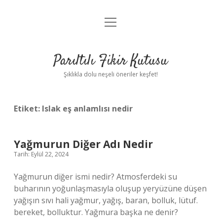
menüyü
Anasayfa
aç
Gizlilik Politikası
Parıltılı Fikir Kutusu
Yasal Uyarı
Şıklıkla dolu neşeli öneriler keşfet!
Hakkımızda
Etiket:
Islak eş anlamlısı nedir
Yağmurun Diğer Adı Nedir
Tarih: Eylül 22, 2024
Yağmurun diğer ismi nedir? Atmosferdeki su
buharının yoğunlaşmasıyla oluşup yeryüzüne düşen
yağışın sıvı hali yağmur, yağış, baran, bolluk, lütuf.
bereket, bolluktur. Yağmura başka ne denir?