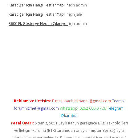
Karaciğer Için Hangi Testler Yapılır
için
admin
Karaciğer Için Hangi Testler Yapılır
için
Jale
3600 Ek Gösterge Neden Çıkmıyor
için
admin
etci
Reklam ve İletişim:
E-mail:
backlinkpaneli@gmail.com
Teams:
forumhizmeti@gmail.com
Whatsapp: 0262 606 0 726
Telegram:
@karabul
Yasal Uyarı:
Sitemiz, 5651 Sayılı Kanun gereğince Bilgi Teknolojileri
ve İletişim Kurumu (BTK) tarafından onaylanmış bir Yer Sağlayıcı
olarak hizmet vermektedir. Bu nedenle, sitedeki içerikleri proaktif