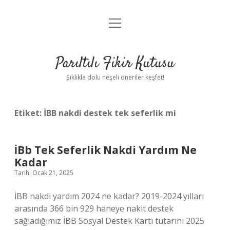
menüyü
Anasayfa
aç
Gizlilik Politikası
Parıltılı Fikir Kutusu
Yasal Uyarı
Şıklıkla dolu neşeli öneriler keşfet!
Hakkımızda
Etiket:
İBB nakdi destek tek seferlik mi
İBb Tek Seferlik Nakdi Yardım Ne
Kadar
Tarih: Ocak 21, 2025
İBB nakdi yardım 2024 ne kadar? 2019-2024 yılları
arasında 366 bin 929 haneye nakit destek
sağladığımız İBB Sosyal Destek Kartı tutarını 2025