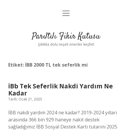
menüyü
Anasayfa
aç
Gizlilik Politikası
Parıltılı Fikir Kutusu
Yasal Uyarı
Şıklıkla dolu neşeli öneriler keşfet!
Hakkımızda
Etiket:
İBB 2000 TL tek seferlik mi
İBb Tek Seferlik Nakdi Yardım Ne
Kadar
Tarih: Ocak 21, 2025
İBB nakdi yardım 2024 ne kadar? 2019-2024 yılları
arasında 366 bin 929 haneye nakit destek
sağladığımız İBB Sosyal Destek Kartı tutarını 2025