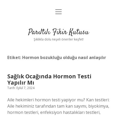
menüyü
Anasayfa
aç
Gizlilik Politikası
Parıltılı Fikir Kutusu
Yasal Uyarı
Şıklıkla dolu neşeli öneriler keşfet!
Hakkımızda
Etiket:
Hormon bozukluğu olduğu nasıl anlaşılır
Sağlık Ocağında Hormon Testi
Yapılır Mı
Tarih: Eylül 7, 2024
Aile hekimleri hormon testi yapiyor mu? Kan testleri:
Aile hekiminiz tarafından tam kan sayımı, biyokimya,
hormon testleri, enfeksiyon hastalıkları testleri,