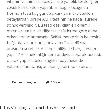
vitamin ve mineral düzeylerine yönelik testler gibi
çeşitli kan testleri yapılabilir. Sağlık ocağında
hormon testi kaç günde çıkar? En merak edilen
detaylardan biri de AMH testinin ne kadar sürede
sonuç verdiğidir. Bu testi özel kılan en önemli
etkenlerden biri de diğer test türlerine göre daha
erken sonuçlanmasıdır. Sağlık merkezinin kalitesine
bağlı olarak bu süreç ortalama 24 ila 48 saat
arasında sürebilir. Aile hekimliğinde hangi testler
yapılır? Aile hekimliğinden randevu alınarak ücretsiz
olarak yaptırılabilen sağlık muayenesinde
vatandaşlara tansiyon, kan şekeri, kolesterol…
Sağlık
Devamını okuyun
2 Yorum
Ocağında
Hormon
Testi
Yapılır
Mı
https://forumgrafi.com
https://esev.com.tr