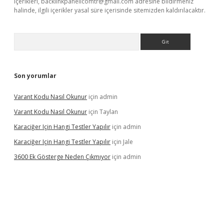
içerikleri,
backlinkpanelicomtr@gmail.com
adresine bildirmeniz
halinde, ilgili içerikler yasal süre içerisinde sitemizden kaldırılacaktır.
Arama
Son yorumlar
Varant Kodu Nasıl Okunur
için
admin
Varant Kodu Nasıl Okunur
için
Taylan
Karaciğer Için Hangi Testler Yapılır
için
admin
Karaciğer Için Hangi Testler Yapılır
için
Jale
3600 Ek Gösterge Neden Çıkmıyor
için
admin