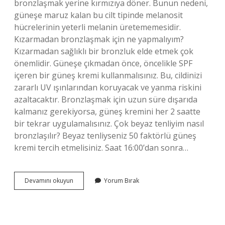
bronzlaşmak yerine kırmızıya döner. Bunun nedeni,
güneşe maruz kalan bu cilt tipinde melanosit
hücrelerinin yeterli melanin üretememesidir.
Kızarmadan bronzlaşmak için ne yapmalıyım?
Kızarmadan sağlıklı bir bronzluk elde etmek çok
önemlidir. Güneşe çıkmadan önce, öncelikle SPF
içeren bir güneş kremi kullanmalısınız. Bu, cildinizi
zararlı UV ışınlarından koruyacak ve yanma riskini
azaltacaktır. Bronzlaşmak için uzun süre dışarıda
kalmanız gerekiyorsa, güneş kremini her 2 saatte
bir tekrar uygulamalısınız. Çok beyaz tenliyim nasıl
bronzlaşılır? Beyaz tenliyseniz 50 faktörlü güneş
kremi tercih etmelisiniz. Saat 16:00’dan sonra…
Beyaz
Devamını okuyun
Yorum Bırak
Tenliler
Kızarmadan
Nasıl
Bronzlaşır