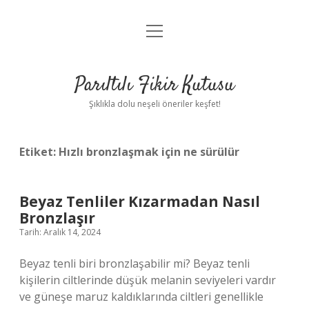
menüyü
Anasayfa
aç
Gizlilik Politikası
Parıltılı Fikir Kutusu
Yasal Uyarı
Şıklıkla dolu neşeli öneriler keşfet!
Hakkımızda
Etiket:
Hızlı bronzlaşmak için ne sürülür
Beyaz Tenliler Kızarmadan Nasıl
Bronzlaşır
Tarih: Aralık 14, 2024
Beyaz tenli biri bronzlaşabilir mi? Beyaz tenli
kişilerin ciltlerinde düşük melanin seviyeleri vardır
ve güneşe maruz kaldıklarında ciltleri genellikle