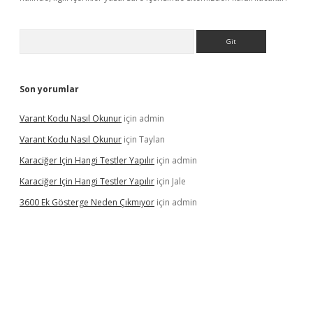
Arama
Son yorumlar
Varant Kodu Nasıl Okunur
için
admin
Varant Kodu Nasıl Okunur
için
Taylan
Karaciğer Için Hangi Testler Yapılır
için
admin
Karaciğer Için Hangi Testler Yapılır
için
Jale
3600 Ek Gösterge Neden Çıkmıyor
için
admin
etci