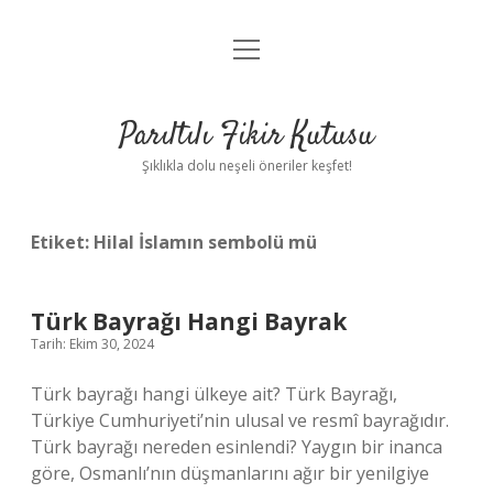
menüyü
Anasayfa
aç
Gizlilik Politikası
Parıltılı Fikir Kutusu
Yasal Uyarı
Şıklıkla dolu neşeli öneriler keşfet!
Hakkımızda
Etiket:
Hilal İslamın sembolü mü
Türk Bayrağı Hangi Bayrak
Tarih: Ekim 30, 2024
Türk bayrağı hangi ülkeye ait? Türk Bayrağı,
Türkiye Cumhuriyeti’nin ulusal ve resmî bayrağıdır.
Türk bayrağı nereden esinlendi? Yaygın bir inanca
göre, Osmanlı’nın düşmanlarını ağır bir yenilgiye