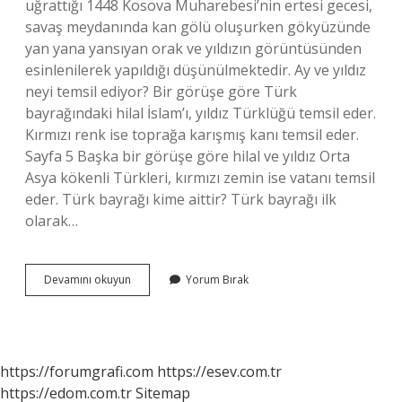
uğrattığı 1448 Kosova Muharebesi’nin ertesi gecesi,
savaş meydanında kan gölü oluşurken gökyüzünde
yan yana yansıyan orak ve yıldızın görüntüsünden
esinlenilerek yapıldığı düşünülmektedir. Ay ve yıldız
neyi temsil ediyor? Bir görüşe göre Türk
bayrağındaki hilal İslam’ı, yıldız Türklüğü temsil eder.
Kırmızı renk ise toprağa karışmış kanı temsil eder.
Sayfa 5 Başka bir görüşe göre hilal ve yıldız Orta
Asya kökenli Türkleri, kırmızı zemin ise vatanı temsil
eder. Türk bayrağı kime aittir? Türk bayrağı ilk
olarak…
Türk
Devamını okuyun
Yorum Bırak
Bayrağı
Hangi
Bayrak
https://forumgrafi.com
https://esev.com.tr
https://edom.com.tr
Sitemap