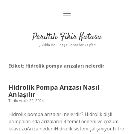
menüyü
Anasayfa
aç
Gizlilik Politikası
Parıltılı Fikir Kutusu
Yasal Uyarı
Şıklıkla dolu neşeli öneriler keşfet!
Hakkımızda
Etiket:
Hidrolik pompa arızaları nelerdir
Hidrolik Pompa Arızası Nasıl
Anlaşılır
Tarih: Aralık 22, 2024
Hidrolik pompa arızaları nelerdir? Hidrolik dişli
pompalarında arızaların 4 temel nedeni ve çözüm
kılavuzuArıza nedeniHidrolik sistem çalışmıyor.Filtre