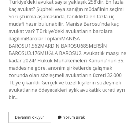
Türkiye’deki avukat sayısı yaklaşık 258’dir. En fazla
kaç avukat? Şüpheli veya sanığın müdafiinin seçimi
Soruşturma aşamasında, tanıklıkta en fazla üç
müdafi hazır bulunabilir. Manisa Barosu’nda kaç
avukat var? Türkiye’deki avukatların barolara
dağılımıBarolarToplamMANİSA
BAROSU1.562MARDİN BAROSU685MERSİN
BAROSU3.176MUĞLA BAROSU2. Avukatlık maaşı ne
kadar 2024? Hukuk Muhakemeleri Kanunu’nun 35.
maddesine göre, anonim şirketlerde çalışmak
zorunda olan sözleşmeli avukatların ücreti 32.000
TL’ye çıkarıldı. Gerçek ve tüzel kişilerin sözleşmeli
avukatlarına ödeyecekleri aylık avukatlık ücreti ayrı
bir…
Izmirde
Devamını okuyun
Yorum Bırak
Kaç
Avukat
Var