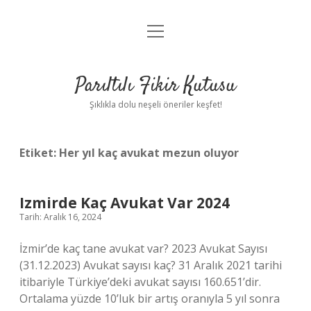
menüyü
Anasayfa
aç
Gizlilik Politikası
Parıltılı Fikir Kutusu
Yasal Uyarı
Şıklıkla dolu neşeli öneriler keşfet!
Hakkımızda
Etiket:
Her yıl kaç avukat mezun oluyor
Izmirde Kaç Avukat Var 2024
Tarih: Aralık 16, 2024
İzmir’de kaç tane avukat var? 2023 Avukat Sayısı
(31.12.2023) Avukat sayısı kaç? 31 Aralık 2021 tarihi
itibariyle Türkiye’deki avukat sayısı 160.651’dir.
Ortalama yüzde 10’luk bir artış oranıyla 5 yıl sonra