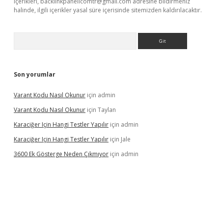
içerikleri,
backlinkpanelicomtr@gmail.com
adresine bildirmeniz
halinde, ilgili içerikler yasal süre içerisinde sitemizden kaldırılacaktır.
Arama
Son yorumlar
Varant Kodu Nasıl Okunur
için
admin
Varant Kodu Nasıl Okunur
için
Taylan
Karaciğer Için Hangi Testler Yapılır
için
admin
Karaciğer Için Hangi Testler Yapılır
için
Jale
3600 Ek Gösterge Neden Çıkmıyor
için
admin