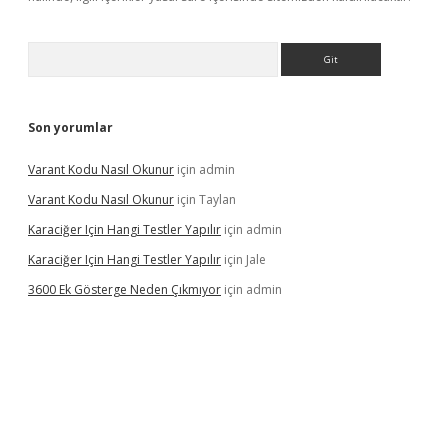
Arama
Son yorumlar
Varant Kodu Nasıl Okunur
için
admin
Varant Kodu Nasıl Okunur
için
Taylan
Karaciğer Için Hangi Testler Yapılır
için
admin
Karaciğer Için Hangi Testler Yapılır
için
Jale
3600 Ek Gösterge Neden Çıkmıyor
için
admin
etci