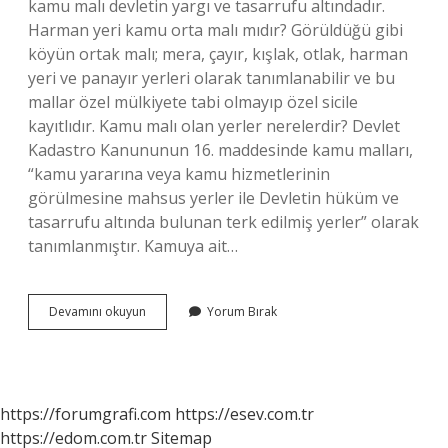
kamu malı devletin yargı ve tasarrufu altındadır.
Harman yeri kamu orta malı mıdır? Görüldüğü gibi
köyün ortak malı; mera, çayır, kışlak, otlak, harman
yeri ve panayır yerleri olarak tanımlanabilir ve bu
mallar özel mülkiyete tabi olmayıp özel sicile
kayıtlıdır. Kamu malı olan yerler nerelerdir? Devlet
Kadastro Kanununun 16. maddesinde kamu malları,
“kamu yararına veya kamu hizmetlerinin
görülmesine mahsus yerler ile Devletin hüküm ve
tasarrufu altında bulunan terk edilmiş yerler” olarak
tanımlanmıştır. Kamuya ait…
Kamu
Devamını okuyun
Yorum Bırak
Malı
Kime
Ait
https://forumgrafi.com
https://esev.com.tr
https://edom.com.tr
Sitemap