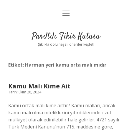
menüyü
Anasayfa
aç
Gizlilik Politikası
Parıltılı Fikir Kutusu
Yasal Uyarı
Şıklıkla dolu neşeli öneriler keşfet!
Hakkımızda
Etiket:
Harman yeri kamu orta malı mıdır
Kamu Malı Kime Ait
Tarih: Ekim 28, 2024
Kamu ortak malı kime aittir? Kamu malları, ancak
kamu malı olma niteliklerini yitirdiklerinde özel
mülkiyet olarak edinilebilir hale gelirler. 4721 sayılı
Türk Medeni Kanunu’nun 715. maddesine göre,