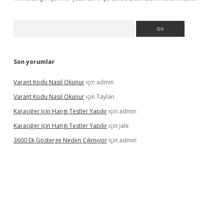
Arama
Son yorumlar
Varant Kodu Nasıl Okunur
için
admin
Varant Kodu Nasıl Okunur
için
Taylan
Karaciğer Için Hangi Testler Yapılır
için
admin
Karaciğer Için Hangi Testler Yapılır
için
Jale
3600 Ek Gösterge Neden Çıkmıyor
için
admin
tci