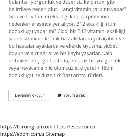
bulantısı, yorgunluk ve düzensiz kalp ritmi gibi
belirtilere neden olur. Hangi vitamin çarpıntı yapar?
Grip ve D vitamini eksikliği kalp çarpıntısının
nedenleri arasında yer alıyor. B12 eksikliği ritim
bozukluğu yapar mı? Ciddi bir B12 vitamini eksikliği
sinir sisteminin kronik hastalıklarına yol açabilir ve
bu hastalar ayaklarda ve ellerde uyuşma, şiddetli
boyun ve sırt ağrısı ve his kaybı yaşarlar. Kalp
aritmileri de çoğu hastada, en ufak bir yorgunluk
veya heyecanla bile olumsuz etki yaratır. Ritim
bozukluğu ne düzeltir? Bazı aritmi türleri…
Ritim
Devamını okuyun
Yorum Bırak
Bozukluğu
Hangi
Vitamin
Eksikliğinden
Olur
https://forumgrafi.com
https://esev.com.tr
https://edom.com.tr
Sitemap