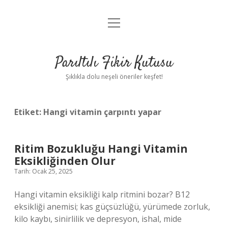
menüyü
Anasayfa
aç
Gizlilik Politikası
Parıltılı Fikir Kutusu
Yasal Uyarı
Şıklıkla dolu neşeli öneriler keşfet!
Hakkımızda
Etiket:
Hangi vitamin çarpıntı yapar
Ritim Bozukluğu Hangi Vitamin
Eksikliğinden Olur
Tarih: Ocak 25, 2025
Hangi vitamin eksikliği kalp ritmini bozar? B12
eksikliği anemisi; kas güçsüzlüğü, yürümede zorluk,
kilo kaybı, sinirlilik ve depresyon, ishal, mide