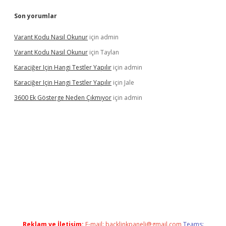
Son yorumlar
Varant Kodu Nasıl Okunur
için
admin
Varant Kodu Nasıl Okunur
için
Taylan
Karaciğer Için Hangi Testler Yapılır
için
admin
Karaciğer Için Hangi Testler Yapılır
için
Jale
3600 Ek Gösterge Neden Çıkmıyor
için
admin
etci
Reklam ve İletişim:
E-mail:
backlinkpaneli@gmail.com
Teams: