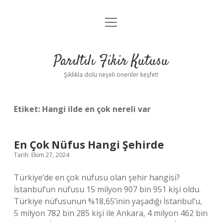
menüyü
Anasayfa
aç
Gizlilik Politikası
Parıltılı Fikir Kutusu
Yasal Uyarı
Şıklıkla dolu neşeli öneriler keşfet!
Hakkımızda
Etiket:
Hangi ilde en çok nereli var
En Çok Nüfus Hangi Şehirde
Tarih: Ekim 27, 2024
Türkiye’de en çok nüfusu olan şehir hangisi?
İstanbul’un nüfusu 15 milyon 907 bin 951 kişi oldu.
Türkiye nüfusunun %18,65’inin yaşadığı İstanbul’u,
5 milyon 782 bin 285 kişi ile Ankara, 4 milyon 462 bin