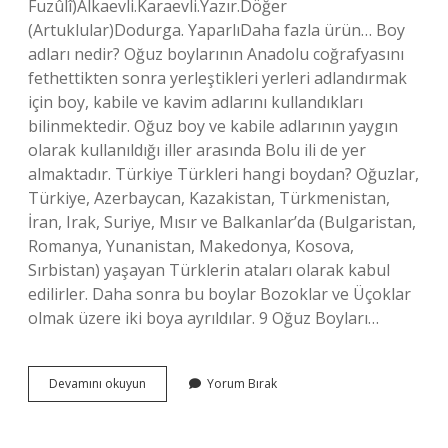
Fuzûlî)Alkaevli.Karaevli.Yazır.Döğer
(Artuklular)Dodurga. YaparlıDaha fazla ürün… Boy
adları nedir? Oğuz boylarının Anadolu coğrafyasını
fethettikten sonra yerleştikleri yerleri adlandırmak
için boy, kabile ve kavim adlarını kullandıkları
bilinmektedir. Oğuz boy ve kabile adlarının yaygın
olarak kullanıldığı iller arasında Bolu ili de yer
almaktadır. Türkiye Türkleri hangi boydan? Oğuzlar,
Türkiye, Azerbaycan, Kazakistan, Türkmenistan,
İran, Irak, Suriye, Mısır ve Balkanlar’da (Bulgaristan,
Romanya, Yunanistan, Makedonya, Kosova,
Sırbistan) yaşayan Türklerin ataları olarak kabul
edilirler. Daha sonra bu boylar Bozoklar ve Üçoklar
olmak üzere iki boya ayrıldılar. 9 Oğuz Boyları…
Boylar
Devamını okuyun
Yorum Bırak
Nelerdir