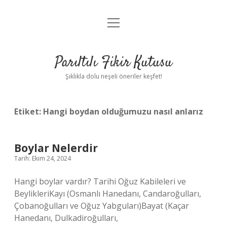
menüyü
Anasayfa
aç
Gizlilik Politikası
Parıltılı Fikir Kutusu
Yasal Uyarı
Şıklıkla dolu neşeli öneriler keşfet!
Hakkımızda
Etiket:
Hangi boydan olduğumuzu nasıl anlarız
Boylar Nelerdir
Tarih: Ekim 24, 2024
Hangi boylar vardır? Tarihi Oğuz Kabileleri ve
BeylikleriKayı (Osmanlı Hanedanı, Candaroğulları,
Çobanoğulları ve Oğuz Yabguları)Bayat (Kaçar
Hanedanı, Dulkadiroğulları,