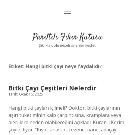
menüyü
Anasayfa
aç
Gizlilik Politikası
Parıltılı Fikir Kutusu
Yasal Uyarı
Şıklıkla dolu neşeli öneriler keşfet!
Hakkımızda
Etiket:
Hangi bitki çayı neye faydalıdır
Bitki Çayı Çeşitleri Nelerdir
Tarih: Ocak 16, 2025
Hangi bitki çayları içilmeli? Doktor, bitki çaylarının
aşırı tüketiminin kalp çarpıntısına, kramplara veya
alerjilere neden olabileceğini açıkladı. Kuran-ı Kerim
şöyle diyor: “Kışın; anason, rezene, nane, adaçayı,