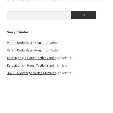
Arama
Son yorumlar
Varant Kodu Nasıl Okunur
için
admin
Varant Kodu Nasıl Okunur
için
Taylan
Karaciğer Için Hangi Testler Yapılır
için
admin
Karaciğer Için Hangi Testler Yapılır
için
Jale
3600 Ek Gösterge Neden Çıkmıyor
için
admin
etci