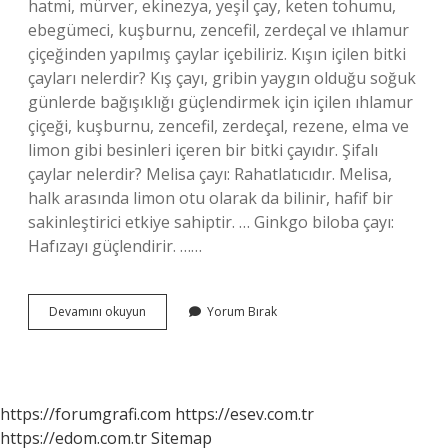
hatmi, mürver, ekinezya, yeşil çay, keten tohumu,
ebegümeci, kuşburnu, zencefil, zerdeçal ve ıhlamur
çiçeğinden yapılmış çaylar içebiliriz. Kışın içilen bitki
çayları nelerdir? Kış çayı, gribin yaygın olduğu soğuk
günlerde bağışıklığı güçlendirmek için içilen ıhlamur
çiçeği, kuşburnu, zencefil, zerdeçal, rezene, elma ve
limon gibi besinleri içeren bir bitki çayıdır. Şifalı
çaylar nelerdir? Melisa çayı: Rahatlatıcıdır. Melisa,
halk arasında limon otu olarak da bilinir, hafif bir
sakinleştirici etkiye sahiptir. … Ginkgo biloba çayı:
Hafızayı güçlendirir. ……
Bitki
Devamını okuyun
Yorum Bırak
Çayı
Çeşitleri
Nelerdir
https://forumgrafi.com
https://esev.com.tr
https://edom.com.tr
Sitemap