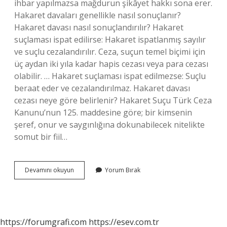
ihbar yapılmazsa mağdurun şikâyet hakkı sona erer.
Hakaret davaları genellikle nasıl sonuçlanır?
Hakaret davası nasıl sonuçlandırılır? Hakaret
suçlaması ispat edilirse: Hakaret ispatlanmış sayılır
ve suçlu cezalandırılır. Ceza, suçun temel biçimi için
üç aydan iki yıla kadar hapis cezası veya para cezası
olabilir. … Hakaret suçlaması ispat edilmezse: Suçlu
beraat eder ve cezalandırılmaz. Hakaret davası
cezası neye göre belirlenir? Hakaret Suçu Türk Ceza
Kanunu’nun 125. maddesine göre; bir kimsenin
şeref, onur ve saygınlığına dokunabilecek nitelikte
somut bir fiil…
Hakaret
Devamını okuyun
Yorum Bırak
Davası
Hangi
Durumlarda
Düşer
https://forumgrafi.com
https://esev.com.tr