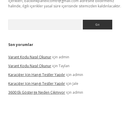
içerikleri,
backlinkpanelicomtr@gmail.com
adresine bildirmeniz
halinde, ilgili içerikler yasal süre içerisinde sitemizden kaldırılacaktır.
Arama
Son yorumlar
Varant Kodu Nasıl Okunur
için
admin
Varant Kodu Nasıl Okunur
için
Taylan
Karaciğer Için Hangi Testler Yapılır
için
admin
Karaciğer Için Hangi Testler Yapılır
için
Jale
3600 Ek Gösterge Neden Çıkmıyor
için
admin