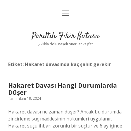
menüyü
Anasayfa
aç
Gizlilik Politikası
Parıltılı Fikir Kutusu
Yasal Uyarı
Şıklıkla dolu neşeli öneriler keşfet!
Hakkımızda
Etiket:
Hakaret davasında kaç şahit gerekir
Hakaret Davası Hangi Durumlarda
Düşer
Tarih: Ekim 19, 2024
Hakaret davası ne zaman düşer? Ancak bu durumda
zincirleme suç maddesinin hükümleri uygulanır.
Hakaret suçu ihbarı zorunlu bir suçtur ve 6 ay içinde