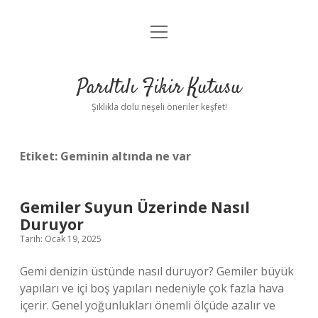
menüyü
Anasayfa
aç
Gizlilik Politikası
Parıltılı Fikir Kutusu
Yasal Uyarı
Şıklıkla dolu neşeli öneriler keşfet!
Hakkımızda
Etiket:
Geminin altında ne var
Gemiler Suyun Üzerinde Nasıl
Duruyor
Tarih: Ocak 19, 2025
Gemi denizin üstünde nasıl duruyor? Gemiler büyük
yapıları ve içi boş yapıları nedeniyle çok fazla hava
içerir. Genel yoğunlukları önemli ölçüde azalır ve