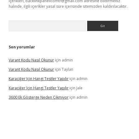
içerikleri,
backlinkpanelicomtr@gmail.com
adresine bildirmeniz
halinde, ilgili içerikler yasal süre içerisinde sitemizden kaldırılacaktır.
Arama
Son yorumlar
Varant Kodu Nasıl Okunur
için
admin
Varant Kodu Nasıl Okunur
için
Taylan
Karaciğer Için Hangi Testler Yapılır
için
admin
Karaciğer Için Hangi Testler Yapılır
için
Jale
3600 Ek Gösterge Neden Çıkmıyor
için
admin