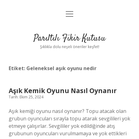
menüyü
Anasayfa
aç
Gizlilik Politikası
Parıltılı Fikir Kutusu
Yasal Uyarı
Şıklıkla dolu neşeli öneriler keşfet!
Hakkımızda
Etiket:
Geleneksel aşık oyunu nedir
Aşık Kemik Oyunu Nasıl Oynanır
Tarih: Ekim 25, 2024
Aşık kemiği oyunu nasıl oynanır? Topu atacak olan
grubun oyuncuları sırayla topu atarak sevgilileri yok
etmeye çalışırlar. Sevgililer yok edildiğinde atış
grubunun oyuncuları vurulmamaya ve yok ettikleri