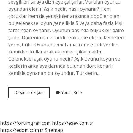
sevgilileri sıraya dizmeye çalışırlar. Vurulan oyuncu
oyundan elenir. Aşık nedir, nasıl oynanır? Hem
çocuklar hem de yetişkinler arasında popüler olan
bu geleneksel oyun genellikle 5 veya daha fazla kişi
tarafından oynanır. Oyunun başında büyük bir daire
çizilir. Dairenin içine farklı renklerde eklem kemikleri
yerleştirilir. Oyunun temel amacı eneks adı verilen
kemikleri kullanarak eklemleri çıkarmaktır.
Geleneksel aşık oyunu nedir? Aşık oyunu koyun ve
keçilerin arka ayaklarında bulunan dört kenarlı
kemikle oynanan bir oyundur. Türklerin…
Aşık
Devamını okuyun
Yorum Bırak
Kemik
Oyunu
Nasıl
Oynanır
https://forumgrafi.com
https://esev.com.tr
https://edom.com.tr
Sitemap