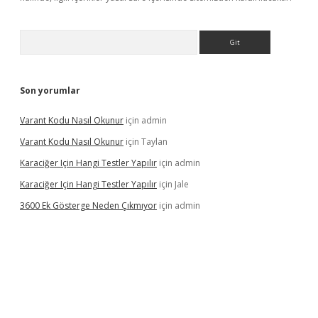
Arama
Son yorumlar
Varant Kodu Nasıl Okunur
için
admin
Varant Kodu Nasıl Okunur
için
Taylan
Karaciğer Için Hangi Testler Yapılır
için
admin
Karaciğer Için Hangi Testler Yapılır
için
Jale
3600 Ek Gösterge Neden Çıkmıyor
için
admin
etci