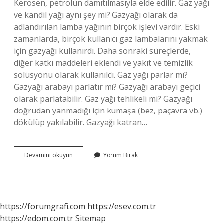
Kerosen, petrolün damıtılmasıyla elde edilir. Gaz yağı
ve kandil yağı aynı şey mi? Gazyağı olarak da
adlandırılan lamba yağının birçok işlevi vardır. Eski
zamanlarda, birçok kullanıcı gaz lambalarını yakmak
için gazyağı kullanırdı. Daha sonraki süreçlerde,
diğer katkı maddeleri eklendi ve yakıt ve temizlik
solüsyonu olarak kullanıldı. Gaz yağı parlar mı?
Gazyağı arabayı parlatır mı? Gazyağı arabayı geçici
olarak parlatabilir. Gaz yağı tehlikeli mi? Gazyağı
doğrudan yanmadığı için kumaşa (bez, paçavra vb.)
dökülüp yakılabilir. Gazyağı katran…
Gaz
Devamını okuyun
Yorum Bırak
Yağı
Ne
Renk
Olur
https://forumgrafi.com
https://esev.com.tr
https://edom.com.tr
Sitemap