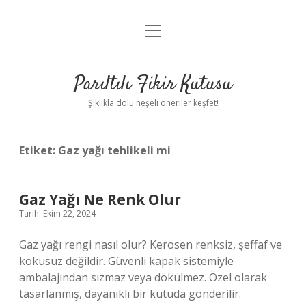
menüyü
Anasayfa
aç
Gizlilik Politikası
Parıltılı Fikir Kutusu
Yasal Uyarı
Şıklıkla dolu neşeli öneriler keşfet!
Hakkımızda
Etiket:
Gaz yağı tehlikeli mi
Gaz Yağı Ne Renk Olur
Tarih: Ekim 22, 2024
Gaz yağı rengi nasıl olur? Kerosen renksiz, şeffaf ve
kokusuz değildir. Güvenli kapak sistemiyle
ambalajından sızmaz veya dökülmez. Özel olarak
tasarlanmış, dayanıklı bir kutuda gönderilir.