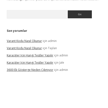
Arama
Son yorumlar
Varant Kodu Nasıl Okunur
için
admin
Varant Kodu Nasıl Okunur
için
Taylan
Karaciğer Için Hangi Testler Yapılır
için
admin
Karaciğer Için Hangi Testler Yapılır
için
Jale
3600 Ek Gösterge Neden Çıkmıyor
için
admin
etci