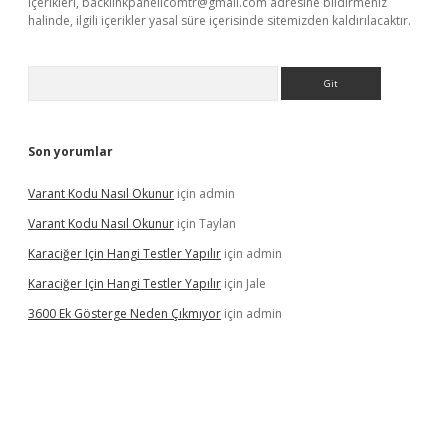
içerikleri,
backlinkpanelicomtr@gmail.com
adresine bildirmeniz
halinde, ilgili içerikler yasal süre içerisinde sitemizden kaldırılacaktır.
Arama
Son yorumlar
Varant Kodu Nasıl Okunur
için
admin
Varant Kodu Nasıl Okunur
için
Taylan
Karaciğer Için Hangi Testler Yapılır
için
admin
Karaciğer Için Hangi Testler Yapılır
için
Jale
3600 Ek Gösterge Neden Çıkmıyor
için
admin