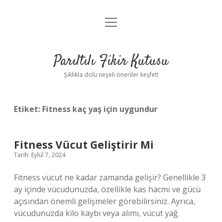
menüyü
Anasayfa
aç
Gizlilik Politikası
Parıltılı Fikir Kutusu
Yasal Uyarı
Şıklıkla dolu neşeli öneriler keşfet!
Hakkımızda
Etiket:
Fitness kaç yaş için uygundur
Fitness Vücut Geliştirir Mi
Tarih: Eylül 7, 2024
Fitness vücut ne kadar zamanda gelişir? Genellikle 3
ay içinde vücudunuzda, özellikle kas hacmi ve gücü
açısından önemli gelişmeler görebilirsiniz. Ayrıca,
vücudunuzda kilo kaybı veya alımı, vücut yağ